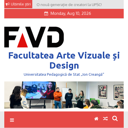
Skip
Ultimile știri
O nouă generație de creatori la UPSC!
to
Monday, Aug 10, 2026
content
Facultatea Arte Vizuale și
Design
Universitatea Pedagogică de Stat „Ion Creangă”