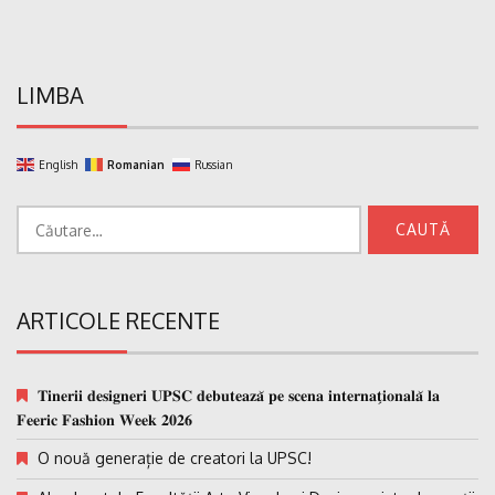
LIMBA
English
Romanian
Russian
Caută
după:
ARTICOLE RECENTE
𝐓𝐢𝐧𝐞𝐫𝐢𝐢 𝐝𝐞𝐬𝐢𝐠𝐧𝐞𝐫𝐢 𝐔𝐏𝐒𝐂 𝐝𝐞𝐛𝐮𝐭𝐞𝐚𝐳𝐚̆ 𝐩𝐞 𝐬𝐜𝐞𝐧𝐚 𝐢𝐧𝐭𝐞𝐫𝐧𝐚𝐭̗𝐢𝐨𝐧𝐚𝐥𝐚̆ 𝐥𝐚
𝐅𝐞𝐞𝐫𝐢𝐜 𝐅𝐚𝐬𝐡𝐢𝐨𝐧 𝐖𝐞𝐞𝐤 𝟐𝟎𝟐𝟔
O nouă generație de creatori la UPSC!