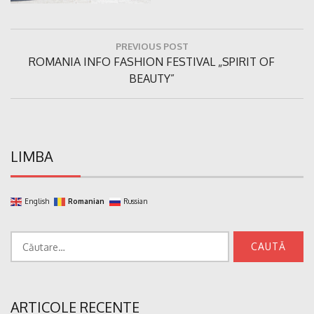
Navigare
PREVIOUS POST
în
Previous
ROMANIA INFO FASHION FESTIVAL „SPIRIT OF
articole
Post:
BEAUTY”
LIMBA
English
Romanian
Russian
Caută
după:
ARTICOLE RECENTE