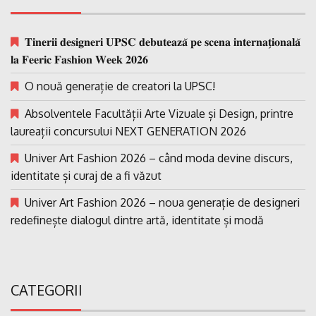
𝐓𝐢𝐧𝐞𝐫𝐢𝐢 𝐝𝐞𝐬𝐢𝐠𝐧𝐞𝐫𝐢 𝐔𝐏𝐒𝐂 𝐝𝐞𝐛𝐮𝐭𝐞𝐚𝐳𝐚̆ 𝐩𝐞 𝐬𝐜𝐞𝐧𝐚 𝐢𝐧𝐭𝐞𝐫𝐧𝐚𝐭̗𝐢𝐨𝐧𝐚𝐥𝐚̆
𝐥𝐚 𝐅𝐞𝐞𝐫𝐢𝐜 𝐅𝐚𝐬𝐡𝐢𝐨𝐧 𝐖𝐞𝐞𝐤 𝟐𝟎𝟐𝟔
O nouă generație de creatori la UPSC!
Absolventele Facultății Arte Vizuale și Design, printre
laureații concursului NEXT GENERATION 2026
Univer Art Fashion 2026 – când moda devine discurs,
identitate și curaj de a fi văzut
Univer Art Fashion 2026 – noua generație de designeri
redefinește dialogul dintre artă, identitate și modă
CATEGORII