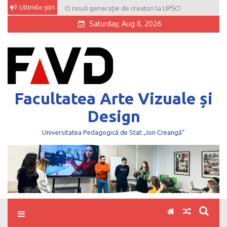
Skip
Ultimile știri
O nouă generație de creatori la UPSC!
to
Saturday, Aug 8, 2026
content
Facultatea Arte Vizuale și
Design
Universitatea Pedagogică de Stat „Ion Creangă”