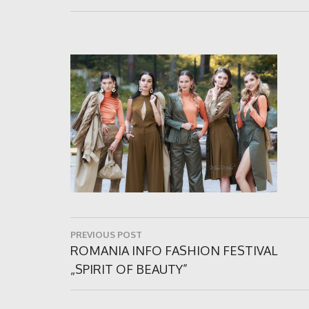
Navigare
PREVIOUS POST
în
Previous
ROMANIA INFO FASHION FESTIVAL
Post:
„SPIRIT OF BEAUTY”
articole