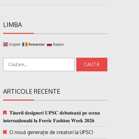
LIMBA
English
Romanian
Russian
Caută
după:
ARTICOLE RECENTE
𝐓𝐢𝐧𝐞𝐫𝐢𝐢 𝐝𝐞𝐬𝐢𝐠𝐧𝐞𝐫𝐢 𝐔𝐏𝐒𝐂 𝐝𝐞𝐛𝐮𝐭𝐞𝐚𝐳𝐚̆ 𝐩𝐞 𝐬𝐜𝐞𝐧𝐚
𝐢𝐧𝐭𝐞𝐫𝐧𝐚𝐭̗𝐢𝐨𝐧𝐚𝐥𝐚̆ 𝐥𝐚 𝐅𝐞𝐞𝐫𝐢𝐜 𝐅𝐚𝐬𝐡𝐢𝐨𝐧 𝐖𝐞𝐞𝐤 𝟐𝟎𝟐𝟔
O nouă generație de creatori la UPSC!