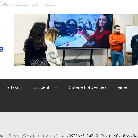
 UPSC!
e
Profesori
Student
Galerie Foto-Video
Video
 FESTIVAL „SPIRIT OF BEAUTY”
70933673_2425059671151507_8667868