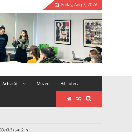
Friday, Aug 7, 2026
Activități
Muzeu
Biblioteca
371313754112_n