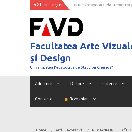
Skip
Ultimile știri
O nouă generație de creatori la
to
content
Facultatea Arte Vizual
și Design
Universitatea Pedagogică de Stat „Ion Creangă”
Admitere
Despre
Catedre
Contacte
Romanian
Home
Artă Decorativă
ROMANIA INFO FASHION