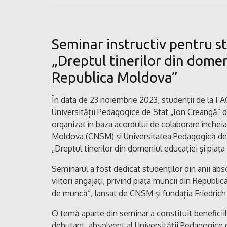
Seminar instructiv pentru s
„Dreptul tinerilor din domen
Republica Moldova”
În data de 23 noiembrie 2023, studenții de la
Universității Pedagogice de Stat „Ion Creangă” di
organizat în baza acordului de colaborare încheia
Moldova (CNSM) și Universitatea Pedagogică de 
„Dreptul tinerilor din domeniul educației și piaț
Seminarul a fost dedicat studenților din anii absol
viitori angajați, privind piața muncii din Republic
de muncă”, lansat de CNSM și fundația Friedrich
O temă aparte din seminar a constituit beneficiil
debutant, absolvent al Universității Pedagogice 