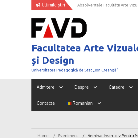
Skip
Ultimile știri
Univer Art Fashion 2026 – când m
to
curaj de a fi văzut
content
Facultatea Arte Vizual
și Design
Universitatea Pedagogică de Stat „Ion Creangă”
Admitere
Despre
Catedre
Contacte
Romanian
Home
Eveniment
Seminar Instructiv Pentru S