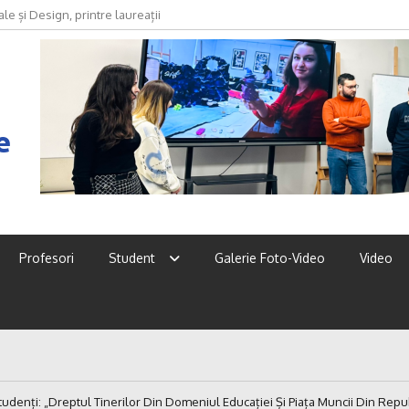
oda devine discurs, identitate și
e
Profesori
Student
Galerie Foto-Video
Video
tudenți: „Dreptul Tinerilor Din Domeniul Educației Și Piața Muncii Din Rep