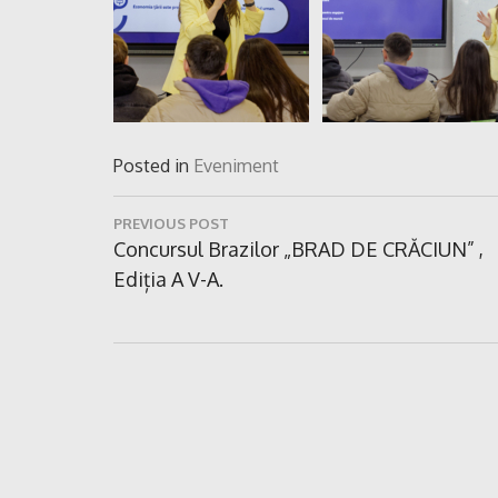
Posted in
Eveniment
Navigare
PREVIOUS POST
în
Previous
Concursul Brazilor „BRAD DE CRĂCIUN” ,
Post:
Ediția A V-A.
articole