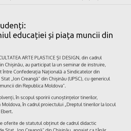
tudenți:
iul educației și piața muncii din
 FACULTATEA ARTE PLASTICE ȘI DESIGN, din cadrul
n Chișinău, au participat la un seminar de instruire,
t între Confederația Națională a Sindicatelor din
Stat „Ion Creangă” din Chișinău (UPSC), cu genericul
a muncii din Republica Moldova”.
venți, în scopul sporirii cunoștințelor tinerilor,
a Moldova, în cadrul proiectului „Dreptul tinerilor la locul
 Ebert.
e oferite de statutul obținut de cadrul didactic
de Stat „Ion Creangă” din Chișinău, angajat ca tânăr