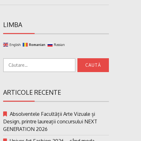
LIMBA
English
Romanian
Russian
Caută
după:
ARTICOLE RECENTE
Absolventele Facultății Arte Vizuale și
Design, printre laureații concursului NEXT
GENERATION 2026
Univer Art Fashion 2026 – când moda