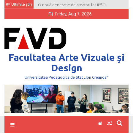
Skip
Ultimile știri
O nouă generație de creatori la UPSC!
to
Friday, Aug 7, 2026
content
Facultatea Arte Vizuale și
Design
Universitatea Pedagogică de Stat „Ion Creangă”