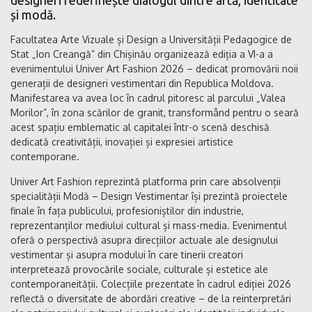
designeri redefinește dialogul dintre artă, identitate
și modă.
Facultatea Arte Vizuale și Design a Universității Pedagogice de
Stat „Ion Creangă” din Chișinău organizează ediția a VI-a a
evenimentului Univer Art Fashion 2026 – dedicat promovării noii
generații de designeri vestimentari din Republica Moldova.
Manifestarea va avea loc în cadrul pitoresc al parcului „Valea
Morilor”, în zona scărilor de granit, transformând pentru o seară
acest spațiu emblematic al capitalei într-o scenă deschisă
dedicată creativității, inovației și expresiei artistice
contemporane.
Univer Art Fashion reprezintă platforma prin care absolvenții
specialității Modă – Design Vestimentar își prezintă proiectele
finale în fața publicului, profesioniștilor din industrie,
reprezentanților mediului cultural și mass-media. Evenimentul
oferă o perspectivă asupra direcțiilor actuale ale designului
vestimentar și asupra modului în care tinerii creatori
interpretează provocările sociale, culturale și estetice ale
contemporaneității. Colecțiile prezentate în cadrul ediției 2026
reflectă o diversitate de abordări creative – de la reinterpretări