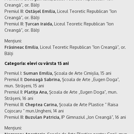
Creangă”, or. Bălți
Premiul III:
Ostășel Emilia,
Liceul Teoretic Republican ”Ion
Creangă”, or. Bălți
Premiul III:
Țurcan Iraida,
Liceul Teoretic Republican ”Ion
Creangă”, or. Bălți
Mențiuni:
Frăsineac Emilia
, Liceul Teoretic Republican ”Ion Creangă”, or.
Bălți
Categoria: elevi cu vârsta 15 ani
Premiul I:
Suman Emilia,
Școala de Arte Cimișlia, 15 ani
Premiul II:
Donoagă Sabrina,
Școala de Arte „Eugen Doga”,
mun. Strășeni, 15 ani
Premiul II:
Platița Ana,
Școala de Arte „Eugen Doga”, mun.
Strășeni, 16 ani
Premiul III:
Cheptea Carina,
Școala de Arte Plastice ” Raisa
Cojocaru ” mun.Ungheni, 14 ani
Premiul III:
Buzulan Patricia,
IP Gimnaziul ,,Ion Creangă”, 16 ani
Mențiuni: