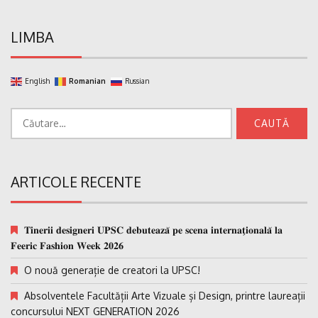
LIMBA
English
Romanian
Russian
Caută
după:
ARTICOLE RECENTE
𝐓𝐢𝐧𝐞𝐫𝐢𝐢 𝐝𝐞𝐬𝐢𝐠𝐧𝐞𝐫𝐢 𝐔𝐏𝐒𝐂 𝐝𝐞𝐛𝐮𝐭𝐞𝐚𝐳𝐚̆ 𝐩𝐞 𝐬𝐜𝐞𝐧𝐚 𝐢𝐧𝐭𝐞𝐫𝐧𝐚𝐭̗𝐢𝐨𝐧𝐚𝐥𝐚̆ 𝐥𝐚
𝐅𝐞𝐞𝐫𝐢𝐜 𝐅𝐚𝐬𝐡𝐢𝐨𝐧 𝐖𝐞𝐞𝐤 𝟐𝟎𝟐𝟔
O nouă generație de creatori la UPSC!
Absolventele Facultății Arte Vizuale și Design, printre laureații
concursului NEXT GENERATION 2026