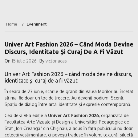
Home
Eveniment
Univer Art Fashion 2026 – Când Moda Devine
Discurs, Identitate Și Curaj De A Fi Văzut
On
15 iulie 2026
By
victoriacas
Univer Art Fashion 2026 – când moda devine discurs,
identitate și curaj de a fi văzut
În seara de 27 iunie, scările de granit din Valea Morilor au încetat
să mai fie doar un loc de trecere. Au devenit podium. Scenă.
Spațiu de dialog între artă, identitate și expresie contemporană.
Cea de-a VI-a ediție a
Univer Art Fashion 2026
, organizată de
Facultatea Arte Vizuale și Design a Universității Pedagogice de
Stat „Ion Creangă” din Chișinău, a adus în fața publicului nu doar
colecții vestimentare, ci povești traduse în volum, textură, siluetă