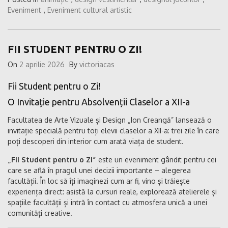
Eveniment
,
Eveniment cultural artistic
FII STUDENT PENTRU O ZI!
On
2 aprilie 2026
By
victoriacas
Fii Student pentru o Zi!
O Invitație pentru Absolvenții Claselor a XII-a
Facultatea de Arte Vizuale și Design „Ion Creangă” lansează o
invitație specială pentru toți elevii claselor a XII-a: trei zile în care
poți descoperi din interior cum arată viața de student.
„Fii Student pentru o Zi”
este un eveniment gândit pentru cei
care se află în pragul unei decizii importante – alegerea
facultății. În loc să îți imaginezi cum ar fi, vino și trăiește
experiența direct: asistă la cursuri reale, explorează atelierele și
spațiile facultății și intră în contact cu atmosfera unică a unei
comunități creative.