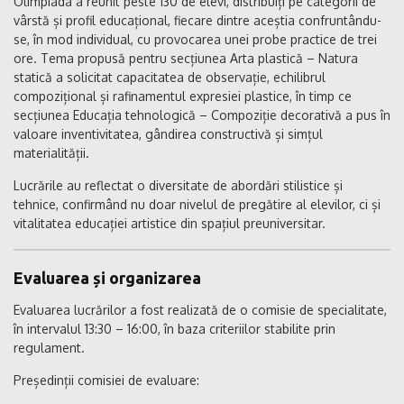
Olimpiada a reunit peste 130 de elevi, distribuiți pe categorii de
vârstă și profil educațional, fiecare dintre aceștia confruntându-
se, în mod individual, cu provocarea unei probe practice de trei
ore. Tema propusă pentru secțiunea Arta plastică – Natura
statică a solicitat capacitatea de observație, echilibrul
compozițional și rafinamentul expresiei plastice, în timp ce
secțiunea Educația tehnologică – Compoziție decorativă
a pus în
valoare inventivitatea, gândirea constructivă și simțul
materialității.
Lucrările au reflectat o diversitate de abordări stilistice și
tehnice, confirmând nu doar nivelul de pregătire al elevilor, ci și
vitalitatea educației artistice din spațiul preuniversitar.
Evaluarea și organizarea
Evaluarea lucrărilor a fost realizată de o comisie de specialitate,
în intervalul
13:30 – 16:00
, în baza criteriilor stabilite prin
regulament.
Președinții comisiei de evaluare: