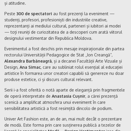
și atitudine.
Peste
300 de spectatori
au fost prezenți la eveniment —
studenți, profesori, profesioniști din industriile creative,
reprezentanți ai mediului cultural, parteneri și iubitori ai modei
— toți reuniți de curiozitatea de a descoperi cum arată viitorul
designului vestimentar din Republica Moldova.
Evenimentul a fost deschis prin mesaje inspiraționale din partea
rectorului Universității Pedagogice de Stat „Ion Creangă”,
Alexandra Barbăneagră
, și a decanei Facultății Arte Vizuale și
Design,
Ana Simac
, care au subliniat rolul esențial al educației
artistice în formarea unor creatori capabili să genereze nu doar
produse estetice, ci și discurs cultural relevant.
Serii i-a fost oferită o notă aparte de eleganță prin fragmentele
de operă interpretate de
Anastasia Cușnir
, a cărei prezență
scenică a amplificat atmosfera unui eveniment în care
sensibilitatea artistică a fost resimțită dincolo de podium.
Univer Art Fashion este, an de an, mai mult decât o prezentare
de modă. Este forma prin care susținerea publică a tezelor de