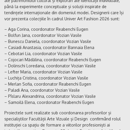
ale patrimoniului cultural și explorări ale identității individuale,
până la experimente conceptuale și soluții inspirate de
tendințele internaționale din domeniul modei. Designerii care își
vor prezenta colecțiile în cadrul Univer Art Fashion 2026 sunt:
– Aga Corina, coordonator Reabenchi Eugen
– Bolfun Jana, coordonator Vozian Vasile
– Bunescu Daniela, coordonator Vozian Vasile
– Casiadi Anastasia, coordonator Bannaia Elena
– Cebotari Lia, coordonator Vozian Vasile
– Cojocari Mădălina, coordonator Reabenchi Eugen
– Dolinschi Loredana, coordonator Vozian Vasile
– Lefter Maria, coordonator Vozian Vasile
– Luchița Cristina, coordonator Vozian Vasile
– Merlan Sofia, coordonator Reabenchi Eugen
– Paladi Ana, coordonator Vozian Vasile
– Pîslaru Alexandrina, coordonator Vozian Vasile
– Samoilă Elena, coordonator Reabenchi Eugen
Proiectele sunt realizate sub coordonarea profesorilor și
specialiștilor Facultății Arte Vizuale și Design confirmând rolul
instituției ca spațiu de formare a viitorilor profesioniști ai