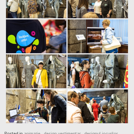
Posted in
animație
,
design vestimentar
,
designul jocurilor
,