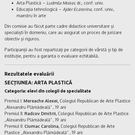
Arta Plastică –
Ludmila Moisei
, dr., conf. univ.
Educația tehnologică –
Ajder Ecaterina
, conf. univ.,
maestru în arte
Din comisie au făcut parte cadre didactice universitare și
specialiști în domeniu, care au asigurat un proces de jurizare
obiectiv și riguros.
Participanții au fost repartizați pe categorii de vârstă și tip de
instituție, pentru a garanta o evaluare echitabilă.
Rezultatele evaluării
SECȚIUNEA: ARTA PLASTICĂ
Categoria: elevi din colegii de specialitate
Premiul I:
Mereache Alexei,
Colegiul Republican de Arte Plastice
„Alexandru Plămădeală” , 19 ani
Premiul II:
Radcov Dmitrii,
Colegiul Republican de Arte Plastice
„Alexandru Plămădeală” , 19 ani
Premiul II:
Ciumac Carolina,
Colegiul Republican de Arte
Plastice „Alexandru Plămădeală” , 19 ani