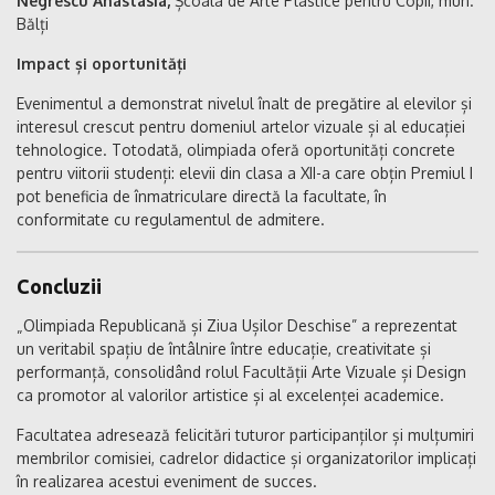
Negrescu Anastasia,
Școala de Arte Plastice pentru Copii, mun.
Bălți
Impact și oportunități
Evenimentul a demonstrat nivelul înalt de pregătire al elevilor și
interesul crescut pentru domeniul artelor vizuale și al educației
tehnologice. Totodată, olimpiada oferă oportunități concrete
pentru viitorii studenți: elevii din clasa a XII-a care obțin Premiul I
pot beneficia de înmatriculare directă la facultate, în
conformitate cu regulamentul de admitere.
Concluzii
„Olimpiada Republicană și Ziua Ușilor Deschise” a reprezentat
un veritabil spațiu de întâlnire între educație, creativitate și
performanță, consolidând rolul Facultății Arte Vizuale și Design
ca promotor al valorilor artistice și al excelenței academice.
Facultatea adresează felicitări tuturor participanților și mulțumiri
membrilor comisiei, cadrelor didactice și organizatorilor implicați
în realizarea acestui eveniment de succes.