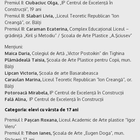
Premiul II:
Ciubaciuc Olga,
„IP Centrul de Excelenţă în
Construcţii”, 19 ani
Premiul III:
Slabari Livia,
„Liceul Teoretic Republican ”Ion
Creangă”, or. Bălți
Premiul III:
Caraman Ecaterina,
Complex Educațional Liceul –
grădiniță „Kiril şi Metodiu” / Şcoala de Arte Plastice „A.Şciusev”
Mențiuni:
Maica Daria,
Colegiul de Artă ,,Victor Postoikin” din Tighina
Plămădeală Taisia,
Școala de Arte Plastice pentru Copii, mun.
Bălți
Lipcan Victoria,
Şcoala de arte Basarabeasca
Caraulan Marina,
Liceul Teoretic Republican ”Ion Creangă”, or.
Bălți
Potoroacă Mirabela,
IP Centrul de Excelenţă în Construcţii
Fală Alina,
IP Centrul de Excelenţă în Construcţii
Categoria: elevi cu vârsta de 17 ani
Premiul I:
Pașcan Roxana,
Liceul Academic de Arte plastice “Igor
Vieru”
Premiul II:
Tihon Ianes,
Școala de Arte „Eugen Doga”, mun.
Strășeni, 17 ani