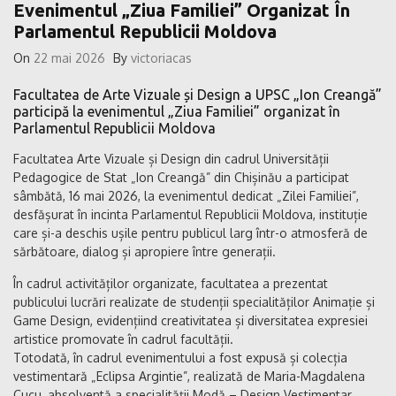
Evenimentul „Ziua Familiei” Organizat În
Parlamentul Republicii Moldova
On
22 mai 2026
By
victoriacas
Facultatea de Arte Vizuale și Design a UPSC „Ion Creangă”
participă la evenimentul „Ziua Familiei” organizat în
Parlamentul Republicii Moldova
Facultatea Arte Vizuale și Design din cadrul Universității
Pedagogice de Stat „Ion Creangă” din Chișinău a participat
sâmbătă, 16 mai 2026, la evenimentul dedicat „Zilei Familiei”,
desfășurat în incinta Parlamentul Republicii Moldova, instituție
care și-a deschis ușile pentru publicul larg într-o atmosferă de
sărbătoare, dialog și apropiere între generații.
În cadrul activităților organizate, facultatea a prezentat
publicului lucrări realizate de studenții specialităților Animație și
Game Design, evidențiind creativitatea și diversitatea expresiei
artistice promovate în cadrul facultății.
Totodată, în cadrul evenimentului a fost expusă și colecția
vestimentară „Eclipsa Argintie”, realizată de Maria-Magdalena
Cucu, absolventă a specialității Modă – Design Vestimentar,