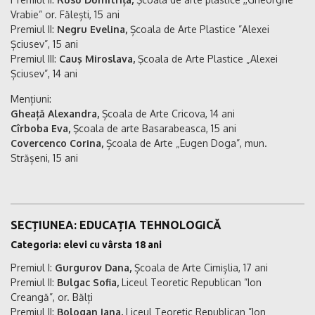
Vrabie” or. Fălești, 15 ani
Premiul II:
Negru Evelina,
Școala de Arte Plastice ”Alexei
Șciusev”, 15 ani
Premiul III:
Cauş Miroslava,
Şcoala de Arte Plastice „Alexei
Șciusev”, 14 ani
Mențiuni:
Gheață Alexandra,
Școala de Arte Cricova, 14 ani
Cîrboba Eva,
Şcoala de arte Basarabeasca, 15 ani
Covercenco Corina,
Școala de Arte „Eugen Doga”, mun.
Strășeni, 15 ani
SECȚIUNEA: EDUCAȚIA TEHNOLOGICĂ
Categoria: elevi cu vârsta 18 ani
Premiul I:
Gurgurov Dana,
Școala de Arte Cimișlia, 17 ani
Premiul II:
Bulgac Sofia,
Liceul Teoretic Republican ”Ion
Creangă”, or. Bălți
Premiul II:
Bologan Iana,
Liceul Teoretic Republican ”Ion