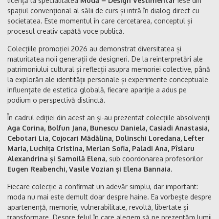
licență la specialitatea
Modă – Design Vestimentar
iese din
spațiul convențional al sălii de curs și intră în dialog direct cu
societatea. Este momentul în care cercetarea, conceptul și
procesul creativ capătă voce publică.
Colecțiile promoției 2026 au demonstrat diversitatea și
maturitatea noii generații de designeri. De la reinterpretări ale
patrimoniului cultural și reflecții asupra memoriei colective, până
la explorări ale identității personale și experimente conceptuale
influențate de estetica globală, fiecare apariție a adus pe
podium o perspectivă distinctă.
În cadrul ediției din acest an și-au prezentat colecțiile absolvenții
Aga Corina, Bolfun Jana, Bunescu Daniela, Casiadi Anastasia,
Cebotari Lia, Cojocari Mădălina, Dolinschi Loredana, Lefter
Maria, Luchița Cristina, Merlan Sofia, Paladi Ana, Pîslaru
Alexandrina și Samoilă Elena
, sub coordonarea profesorilor
Eugen Reabenchi, Vasile Vozian și Elena Bannaia
.
Fiecare colecție a confirmat un adevăr simplu, dar important:
moda nu mai este demult doar despre haine. Ea vorbește despre
apartenență, memorie, vulnerabilitate, revoltă, libertate și
transformare. Despre felul în care alegem să ne prezentăm lumii