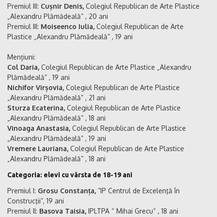
Premiul III:
Cușnir Denis,
Colegiul Republican de Arte Plastice
„Alexandru Plămădeală” , 20 ani
Premiul III:
Moiseenco Iulia,
Colegiul Republican de Arte
Plastice „Alexandru Plămădeală” , 19 ani
Mențiuni:
Col Daria,
Colegiul Republican de Arte Plastice „Alexandru
Plămădeală” , 19 ani
Nichifor Virșovia,
Colegiul Republican de Arte Plastice
„Alexandru Plămădeală” , 21 ani
Sturza Ecaterina,
Colegiul Republican de Arte Plastice
„Alexandru Plămădeală” , 18 ani
Vinoaga Anastasia,
Colegiul Republican de Arte Plastice
„Alexandru Plămădeală” , 19 ani
Vremere Lauriana,
Colegiul Republican de Arte Plastice
„Alexandru Plămădeală” , 18 ani
Categoria: elevi cu vârsta de 18-19 ani
Premiul I:
Grosu Constanța,
”IP Centrul de Excelenţă în
Construcţii”, 19 ani
Premiul II:
Basova Taisia,
IPLTPA “ Mihai Grecu“ , 18 ani