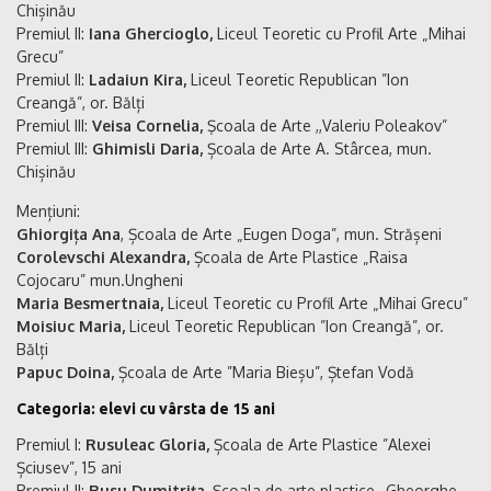
Chișinău
Premiul II:
Iana Ghercioglo,
Liceul Teoretic cu Profil Arte „Mihai
Grecu”
Premiul II:
Ladaiun Kira,
Liceul Teoretic Republican ”Ion
Creangă”, or. Bălți
Premiul III:
Veisa Cornelia,
Şcoala de Arte ,,Valeriu Poleakov”
Premiul III:
Ghimisli Daria,
Școala de Arte A. Stârcea, mun.
Chișinău
Mențiuni:
Ghiorgița Ana
, Școala de Arte „Eugen Doga”, mun. Strășeni
Corolevschi Alexandra,
Școala de Arte Plastice „Raisa
Cojocaru” mun.Ungheni
Maria Besmertnaia,
Liceul Teoretic cu Profil Arte „Mihai Grecu”
Moisiuc Maria,
Liceul Teoretic Republican ”Ion Creangă”, or.
Bălți
Papuc Doina,
Școala de Arte ”Maria Bieșu”, Ștefan Vodă
Categoria: elevi cu vârsta de 15 ani
Premiul I:
Rusuleac Gloria,
Școala de Arte Plastice ”Alexei
Șciusev”, 15 ani
Premiul II:
Rusu Dumitrița,
Şcoala de arte plastice ,,Gheorghe