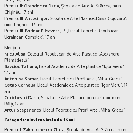
Premiul II:
Orendocica Daria,
Școala de Arte A. Stârcea, mun.
Chișinău, 17 ani
Premiul III:
Antoci Igor,
Școala de Arte Plastice,,Raisa Cojocaru”,
mun.Ungheni, 17 ani
Premiul III:
Bodnar Elisaveta,
IP „Liceul Teoretic Republican
Ucrainean-Complex”, 17 an
Mențiuni:
Micu Alisa,
Colegiul Republican de Arte Plastice „Alexandru
Plămădeală”
Savciuc Tatiana,
Liceul Academic de Arte plastice “Igor Vieru”,
17 ani
Antonina Somer,
Liceul Teoretic cu Profil Arte „Mihai Grecu”
Ostap Cornelia,
Liceul Academic de Arte plastice “Igor Vieru”, 17
ani
Cucichevici Daria,
Școala de Arte Plastice pentru Copii, mun.
Bălți, 17 ani
Artur Stepanenco,
Liceul Teoretic cu Profil Arte „Mihai Grecu”
Categoria: elevi cu vârsta de 16 ani
Premiul I:
Zakharchenko Zlata,
Școala de Arte A. Stârcea, mun.