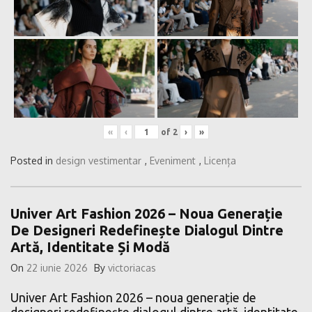
«
‹
of
2
›
»
Posted in
design vestimentar
,
Eveniment
,
Licența
Univer Art Fashion 2026 – Noua Generație
De Designeri Redefinește Dialogul Dintre
Artă, Identitate Și Modă
On
22 iunie 2026
By
victoriacas
Univer Art Fashion 2026 – noua generație de