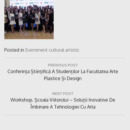
Posted in
Eveniment cultural artistic
Navigare
PREVIOUS POST
în
Previous
Conferința Științifică A Studenților La Facultatea Arte
articole
Post:
Plastice Și Design
NEXT POST
Next
Workshop. Școala Viitorului – Soluții Inovative De
Post:
Îmbinare A Tehnologiei Cu Arta