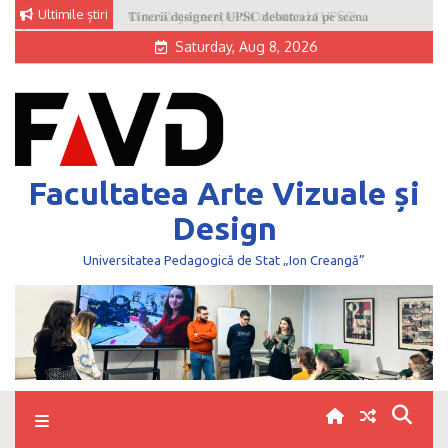
Skip
Ultimile știri
O nouă generație de creatori la UPSC!
to
Saturday, Aug 8, 2026
content
Facultatea Arte Vizuale și
Design
Universitatea Pedagogică de Stat „Ion Creangă”