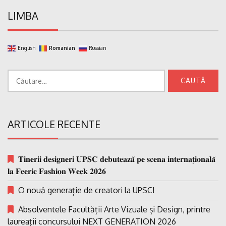
LIMBA
English
Romanian
Russian
Caută
după:
ARTICOLE RECENTE
𝐓𝐢𝐧𝐞𝐫𝐢𝐢 𝐝𝐞𝐬𝐢𝐠𝐧𝐞𝐫𝐢 𝐔𝐏𝐒𝐂 𝐝𝐞𝐛𝐮𝐭𝐞𝐚𝐳𝐚̆ 𝐩𝐞 𝐬𝐜𝐞𝐧𝐚 𝐢𝐧𝐭𝐞𝐫𝐧𝐚𝐭̗𝐢𝐨𝐧𝐚𝐥𝐚̆
𝐥𝐚 𝐅𝐞𝐞𝐫𝐢𝐜 𝐅𝐚𝐬𝐡𝐢𝐨𝐧 𝐖𝐞𝐞𝐤 𝟐𝟎𝟐𝟔
O nouă generație de creatori la UPSC!
Absolventele Facultății Arte Vizuale și Design, printre
laureații concursului NEXT GENERATION 2026