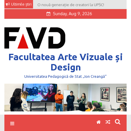
Skip
Ultimile știri
O nouă generație de creatori la UPSC!
to
Sunday, Aug 9, 2026
content
Facultatea Arte Vizuale și
Design
Universitatea Pedagogică de Stat „Ion Creangă”