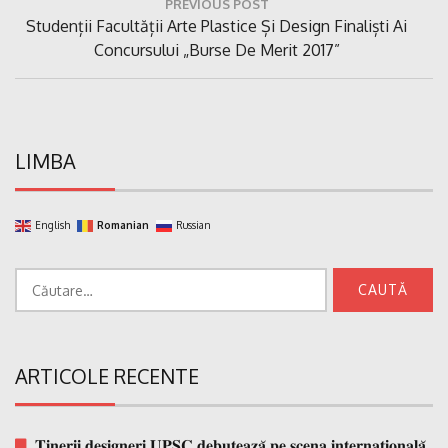
PREVIOUS POST
în
Previous
Studenții Facultății Arte Plastice Și Design Finaliști Ai
articole
Post:
Concursului „Burse De Merit 2017”
LIMBA
English
Romanian
Russian
Caută
după:
ARTICOLE RECENTE
𝐓𝐢𝐧𝐞𝐫𝐢𝐢 𝐝𝐞𝐬𝐢𝐠𝐧𝐞𝐫𝐢 𝐔𝐏𝐒𝐂 𝐝𝐞𝐛𝐮𝐭𝐞𝐚𝐳𝐚̆ 𝐩𝐞 𝐬𝐜𝐞𝐧𝐚 𝐢𝐧𝐭𝐞𝐫𝐧𝐚𝐭̗𝐢𝐨𝐧𝐚𝐥𝐚̆