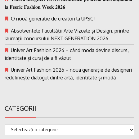
𝐥𝐚 𝐅𝐞𝐞𝐫𝐢𝐜 𝐅𝐚𝐬𝐡𝐢𝐨𝐧 𝐖𝐞𝐞𝐤 𝟐𝟎𝟐𝟔
O nouă generație de creatori la UPSC!
Absolventele Facultății Arte Vizuale și Design, printre
laureații concursului NEXT GENERATION 2026
Univer Art Fashion 2026 – când moda devine discurs,
identitate și curaj de a fi văzut
Univer Art Fashion 2026 – noua generație de designeri
redefinește dialogul dintre artă, identitate și modă
CATEGORII
Categorii