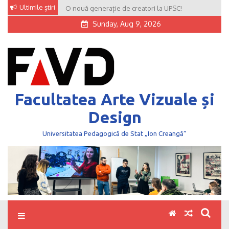
Skip
Ultimile știri
O nouă generație de creatori la UPSC!
to
Sunday, Aug 9, 2026
content
Facultatea Arte Vizuale și
Design
Universitatea Pedagogică de Stat „Ion Creangă”