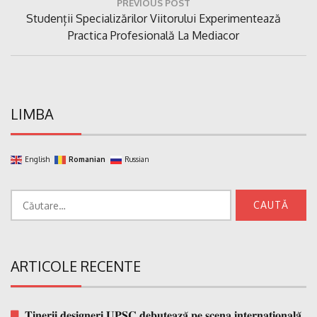
PREVIOUS POST
în
Previous
Studenții Specializărilor Viitorului Experimentează
articole
Post:
Practica Profesională La Mediacor
LIMBA
English
Romanian
Russian
Caută
după:
ARTICOLE RECENTE
𝐓𝐢𝐧𝐞𝐫𝐢𝐢 𝐝𝐞𝐬𝐢𝐠𝐧𝐞𝐫𝐢 𝐔𝐏𝐒𝐂 𝐝𝐞𝐛𝐮𝐭𝐞𝐚𝐳𝐚̆ 𝐩𝐞 𝐬𝐜𝐞𝐧𝐚 𝐢𝐧𝐭𝐞𝐫𝐧𝐚𝐭̗𝐢𝐨𝐧𝐚𝐥𝐚̆