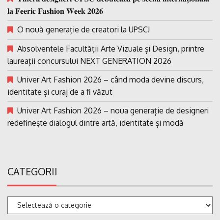
𝐥𝐚 𝐅𝐞𝐞𝐫𝐢𝐜 𝐅𝐚𝐬𝐡𝐢𝐨𝐧 𝐖𝐞𝐞𝐤 𝟐𝟎𝟐𝟔
O nouă generație de creatori la UPSC!
Absolventele Facultății Arte Vizuale și Design, printre
laureații concursului NEXT GENERATION 2026
Univer Art Fashion 2026 – când moda devine discurs,
identitate și curaj de a fi văzut
Univer Art Fashion 2026 – noua generație de designeri
redefinește dialogul dintre artă, identitate și modă
CATEGORII
Categorii