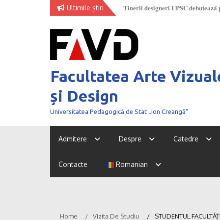
Skip
Ultimile știri
𝐓𝐢𝐧𝐞𝐫𝐢𝐢 𝐝𝐞𝐬𝐢𝐠𝐧𝐞𝐫𝐢 𝐔𝐏𝐒𝐂 𝐝𝐞𝐛𝐮𝐭𝐞𝐚𝐳𝐚̆ 𝐩
O nouă generație de creatori la
to
𝐅𝐚𝐬𝐡𝐢𝐨𝐧 𝐖𝐞𝐞𝐤 𝟐𝟎𝟐𝟔
content
Facultatea Arte Vizual
și Design
Universitatea Pedagogică de Stat „Ion Creangă”
Admitere
Despre
Catedre
Contacte
Romanian
Home
Vizita De Studiu
STUDENTUL FACULTĂȚII