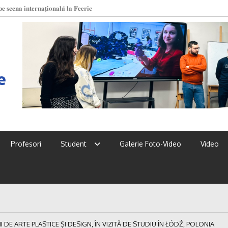
 𝐬𝐜𝐞𝐧𝐚 𝐢𝐧𝐭𝐞𝐫𝐧𝐚𝐭̗𝐢𝐨𝐧𝐚𝐥𝐚̆ 𝐥𝐚 𝐅𝐞𝐞𝐫𝐢𝐜
 UPSC!
e
Profesori
Student
Galerie Foto-Video
Video
 DE ARTE PLASTICE ȘI DESIGN, ÎN VIZITĂ DE STUDIU ÎN ŁÓDŹ, POLONIA