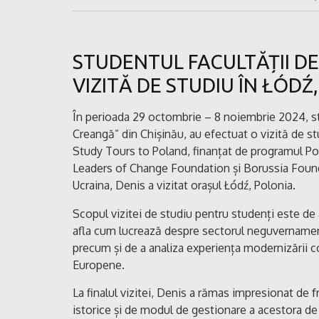
STUDENTUL FACULTĂȚII DE 
VIZITĂ DE STUDIU ÎN ŁÓDŹ
În perioada 29 octombrie – 8 noiembrie 2024, stu
Creangă” din Chișinău, au efectuat o vizită de stu
Study Tours to Poland, finanțat de programul 
Leaders of Change Foundation și Borussia Founda
Ucraina, Denis a vizitat orașul Łódź, Polonia.
Scopul vizitei de studiu pentru studenți este de 
afla cum lucrează despre sectorul neguvernament
precum și de a analiza experiența modernizării com
Europene.
La finalul vizitei, Denis a rămas impresionat de f
istorice și de modul de gestionare a acestora de 