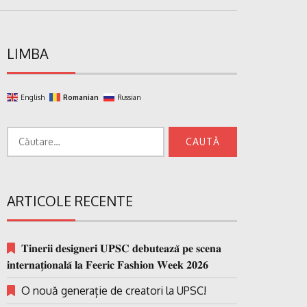
LIMBA
English
Romanian
Russian
Caută
după:
ARTICOLE RECENTE
𝐓𝐢𝐧𝐞𝐫𝐢𝐢 𝐝𝐞𝐬𝐢𝐠𝐧𝐞𝐫𝐢 𝐔𝐏𝐒𝐂 𝐝𝐞𝐛𝐮𝐭𝐞𝐚𝐳𝐚̆ 𝐩𝐞 𝐬𝐜𝐞𝐧𝐚
𝐢𝐧𝐭𝐞𝐫𝐧𝐚𝐭̗𝐢𝐨𝐧𝐚𝐥𝐚̆ 𝐥𝐚 𝐅𝐞𝐞𝐫𝐢𝐜 𝐅𝐚𝐬𝐡𝐢𝐨𝐧 𝐖𝐞𝐞𝐤 𝟐𝟎𝟐𝟔
O nouă generație de creatori la UPSC!