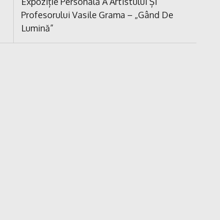
Next
Expoziție Personală A Artistului Și
Post:
Profesorului Vasile Grama – „Gând De
Lumină”