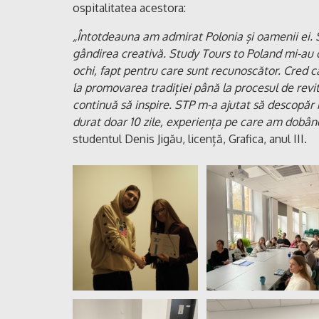
ospitalitatea acestora:
„Întotdeauna am admirat Polonia și oamenii ei. S
gândirea creativă. Study Tours to Poland mi-au 
ochi, fapt pentru care sunt recunoscător. Cred c
la promovarea tradiției până la procesul de revita
continuă să inspire. STP m-a ajutat să descopăr m
durat doar 10 zile, experiența pe care am dobâ
studentul Denis Jigău, licență, Grafica, anul III.