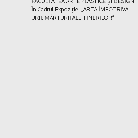
în
Previous
FACULTATEA ARTE PLASTICE ȘI DESIGN
Post:
În Cadrul Expoziției „ARTA ÎMPOTRIVA
articole
URII: MĂRTURII ALE TINERILOR”