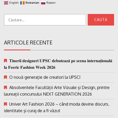
English
Romanian
Russian
Caută
după:
ARTICOLE RECENTE
𝐓𝐢𝐧𝐞𝐫𝐢𝐢 𝐝𝐞𝐬𝐢𝐠𝐧𝐞𝐫𝐢 𝐔𝐏𝐒𝐂 𝐝𝐞𝐛𝐮𝐭𝐞𝐚𝐳𝐚̆ 𝐩𝐞 𝐬𝐜𝐞𝐧𝐚 𝐢𝐧𝐭𝐞𝐫𝐧𝐚𝐭̗𝐢𝐨𝐧𝐚𝐥𝐚̆
𝐥𝐚 𝐅𝐞𝐞𝐫𝐢𝐜 𝐅𝐚𝐬𝐡𝐢𝐨𝐧 𝐖𝐞𝐞𝐤 𝟐𝟎𝟐𝟔
O nouă generație de creatori la UPSC!
Absolventele Facultății Arte Vizuale și Design, printre
laureații concursului NEXT GENERATION 2026
Univer Art Fashion 2026 – când moda devine discurs,
identitate și curaj de a fi văzut