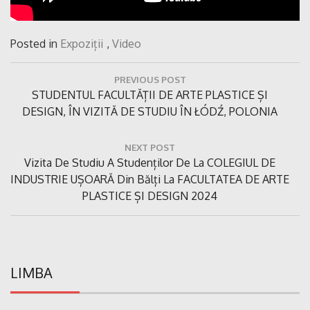
Posted in
Expoziții
,
Video
Navigare
PREVIOUS POST
în
Previous
STUDENTUL FACULTĂȚII DE ARTE PLASTICE ȘI
articole
Post:
DESIGN, ÎN VIZITĂ DE STUDIU ÎN ŁÓDŹ, POLONIA
NEXT POST
Next
Vizita De Studiu A Studenților De La COLEGIUL DE
Post:
INDUSTRIE UȘOARĂ Din Bălți La FACULTATEA DE ARTE
PLASTICE ȘI DESIGN 2024
LIMBA