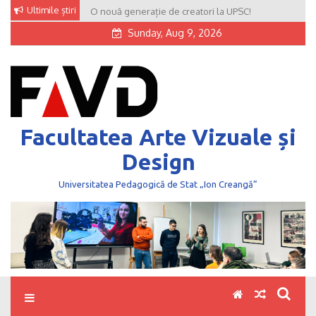
Skip
Ultimile știri
O nouă generație de creatori la UPSC!
to
Sunday, Aug 9, 2026
content
Facultatea Arte Vizuale și
Design
Universitatea Pedagogică de Stat „Ion Creangă”