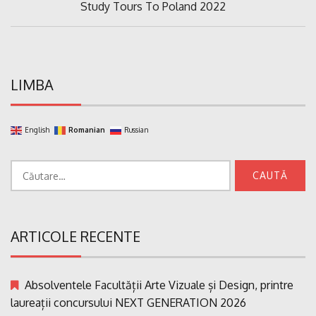
Previous
Study Tours To Poland 2022
articole
Post:
LIMBA
English
Romanian
Russian
Caută
după:
ARTICOLE RECENTE
Absolventele Facultății Arte Vizuale și Design, printre
laureații concursului NEXT GENERATION 2026