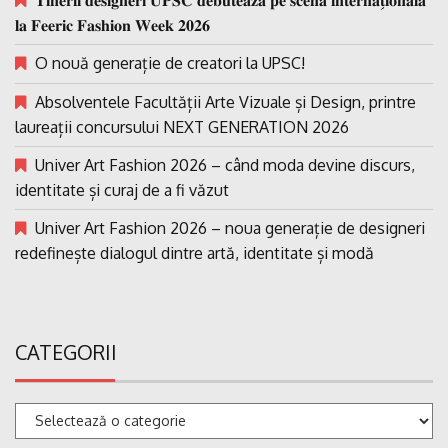
𝐓𝐢𝐧𝐞𝐫𝐢𝐢 𝐝𝐞𝐬𝐢𝐠𝐧𝐞𝐫𝐢 𝐔𝐏𝐒𝐂 𝐝𝐞𝐛𝐮𝐭𝐞𝐚𝐳𝐚̆ 𝐩𝐞 𝐬𝐜𝐞𝐧𝐚 𝐢𝐧𝐭𝐞𝐫𝐧𝐚𝐭̗𝐢𝐨𝐧𝐚𝐥𝐚̆
𝐥𝐚 𝐅𝐞𝐞𝐫𝐢𝐜 𝐅𝐚𝐬𝐡𝐢𝐨𝐧 𝐖𝐞𝐞𝐤 𝟐𝟎𝟐𝟔
O nouă generație de creatori la UPSC!
Absolventele Facultății Arte Vizuale și Design, printre
laureații concursului NEXT GENERATION 2026
Univer Art Fashion 2026 – când moda devine discurs,
identitate și curaj de a fi văzut
Univer Art Fashion 2026 – noua generație de designeri
redefinește dialogul dintre artă, identitate și modă
CATEGORII
Categorii