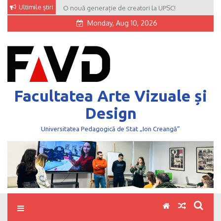
Skip
Ultimile știri
O nouă generație de creatori la UPSC!
to
Monday, Aug 10, 2026
content
Facultatea Arte Vizuale și
Design
Universitatea Pedagogică de Stat „Ion Creangă”