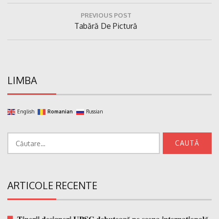
Navigare
PREVIOUS POST
în
Previous
Tabără De Pictură
articole
Post:
LIMBA
English
Romanian
Russian
Caută
după:
ARTICOLE RECENTE