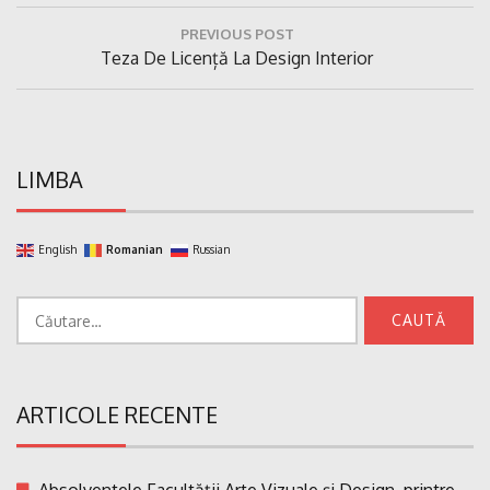
Navigare
PREVIOUS POST
în
Previous
Teza De Licență La Design Interior
articole
Post:
LIMBA
English
Romanian
Russian
Caută
după:
ARTICOLE RECENTE