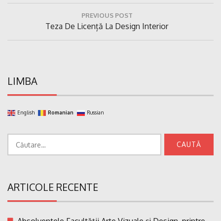
Navigare
PREVIOUS POST
în
Previous
Teza De Licență La Design Interior
articole
Post:
LIMBA
English
Romanian
Russian
Caută
după:
ARTICOLE RECENTE