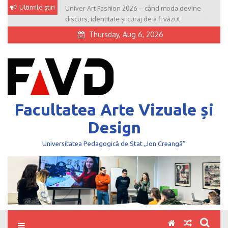
Skip
Ultimile știri
Univer Art Fashion 2026 – când moda devine
to
discurs, identitate și curaj de a fi văzut
content
Thursday, Aug 6, 2026
Facultatea Arte Vizuale și
Design
Universitatea Pedagogică de Stat „Ion Creangă”