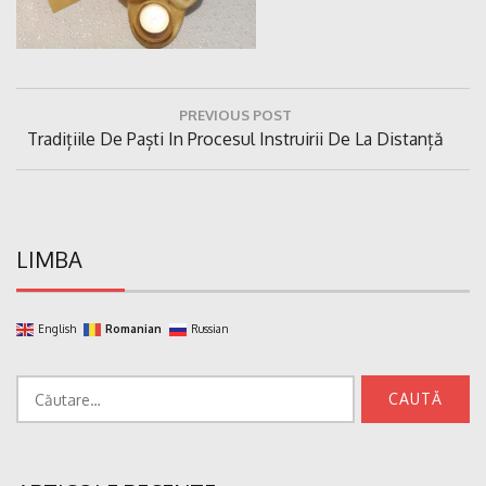
Navigare
PREVIOUS POST
în
Previous
Tradițiile De Paști In Procesul Instruirii De La Distanță
articole
Post:
LIMBA
English
Romanian
Russian
Caută
după: