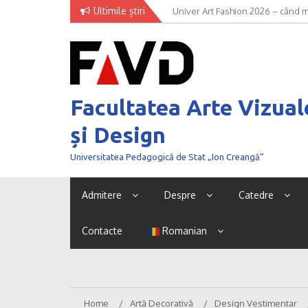
Skip
Ultimile știri
Univer Art Fashion 2026 – când m
to
curaj de a fi văzut
content
Facultatea Arte Vizual
și Design
Universitatea Pedagogică de Stat „Ion Creangă”
Admitere
Despre
Catedre
Contacte
Romanian
Home
Artă Decorativă
Design Vestimentar