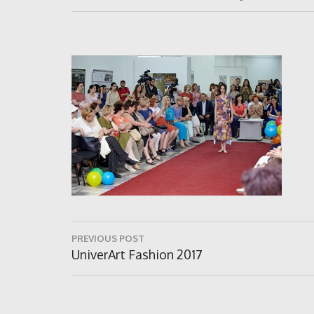
Navigare
PREVIOUS POST
în
Previous
UniverArt Fashion 2017
Post:
articole