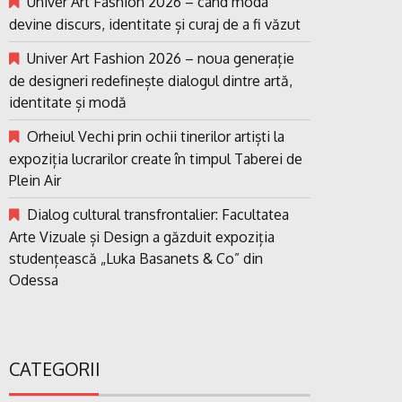
Univer Art Fashion 2026 – când moda
devine discurs, identitate și curaj de a fi văzut
Univer Art Fashion 2026 – noua generație
de designeri redefinește dialogul dintre artă,
identitate și modă
Orheiul Vechi prin ochii tinerilor artiști la
expoziția lucrarilor create în timpul Taberei de
Plein Air
Dialog cultural transfrontalier: Facultatea
Arte Vizuale și Design a găzduit expoziția
studențească „Luka Basanets & Co” din
Odessa
CATEGORII