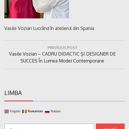
Vasile Vozian Lucrând în atelierul din Spania
Navigare
PREVIOUS POST
în
Previous
Vasile Vozian – CADRU DIDACTIC ȘI DESIGNER DE
articole
Post:
SUCCES În Lumea Modei Contemporane
LIMBA
English
Romanian
Russian
Caută