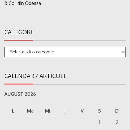
& Co” din Odessa
CATEGORII
Categorii
CALENDAR / ARTICOLE
AUGUST 2026
L
Ma
Mi
J
V
S
D
1
2