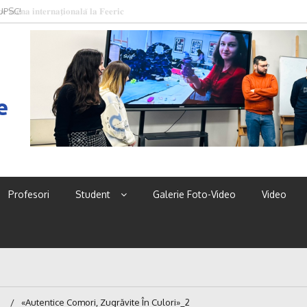
 UPSC!
e
Profesori
Student
Galerie Foto-Video
Video
«Autentice Comori, Zugrăvite În Culori»_2