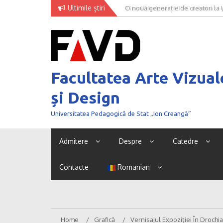
Skip
Ultimile știri
O nouă generație de creatori la
to
content
Facultatea Arte Vizual
și Design
Universitatea Pedagogică de Stat „Ion Creangă”
Admitere
Despre
Catedre
Contacte
Romanian
Home
Grafică
Vernisajul Expoziției În Drochia