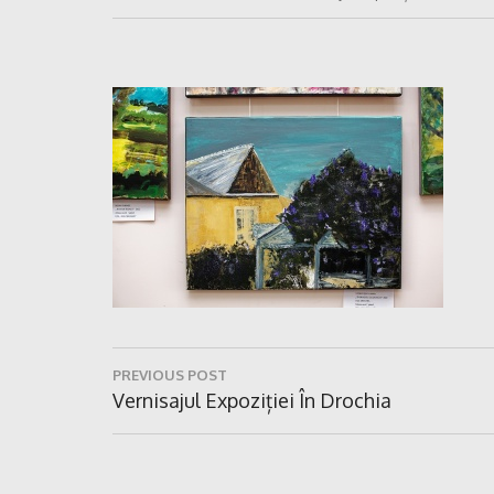
Navigare
PREVIOUS POST
în
Previous
Vernisajul Expoziției În Drochia
Post:
articole