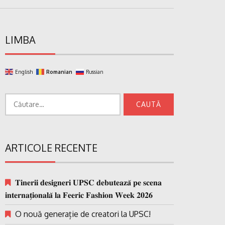
LIMBA
English
Romanian
Russian
Caută
după:
ARTICOLE RECENTE
𝐓𝐢𝐧𝐞𝐫𝐢𝐢 𝐝𝐞𝐬𝐢𝐠𝐧𝐞𝐫𝐢 𝐔𝐏𝐒𝐂 𝐝𝐞𝐛𝐮𝐭𝐞𝐚𝐳𝐚̆ 𝐩𝐞 𝐬𝐜𝐞𝐧𝐚
𝐢𝐧𝐭𝐞𝐫𝐧𝐚𝐭̗𝐢𝐨𝐧𝐚𝐥𝐚̆ 𝐥𝐚 𝐅𝐞𝐞𝐫𝐢𝐜 𝐅𝐚𝐬𝐡𝐢𝐨𝐧 𝐖𝐞𝐞𝐤 𝟐𝟎𝟐𝟔
O nouă generație de creatori la UPSC!