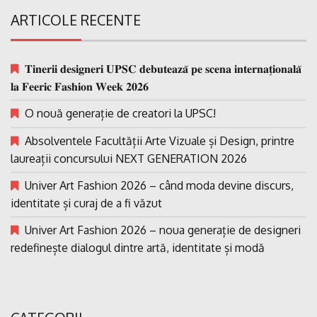
ARTICOLE RECENTE
𝐓𝐢𝐧𝐞𝐫𝐢𝐢 𝐝𝐞𝐬𝐢𝐠𝐧𝐞𝐫𝐢 𝐔𝐏𝐒𝐂 𝐝𝐞𝐛𝐮𝐭𝐞𝐚𝐳𝐚̆ 𝐩𝐞 𝐬𝐜𝐞𝐧𝐚 𝐢𝐧𝐭𝐞𝐫𝐧𝐚𝐭̗𝐢𝐨𝐧𝐚𝐥𝐚̆
𝐥𝐚 𝐅𝐞𝐞𝐫𝐢𝐜 𝐅𝐚𝐬𝐡𝐢𝐨𝐧 𝐖𝐞𝐞𝐤 𝟐𝟎𝟐𝟔
O nouă generație de creatori la UPSC!
Absolventele Facultății Arte Vizuale și Design, printre
laureații concursului NEXT GENERATION 2026
Univer Art Fashion 2026 – când moda devine discurs,
identitate și curaj de a fi văzut
Univer Art Fashion 2026 – noua generație de designeri
redefinește dialogul dintre artă, identitate și modă