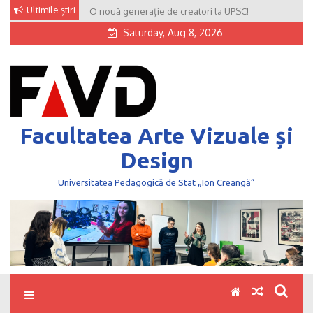
Skip
Ultimile știri
O nouă generație de creatori la UPSC!
to
Saturday, Aug 8, 2026
content
Facultatea Arte Vizuale și
Design
Universitatea Pedagogică de Stat „Ion Creangă”