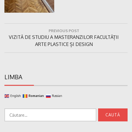
Navigare
PREVIOUS POST
în
Previous
VIZITĂ DE STUDIU A MASTERANZILOR FACULTĂȚII
articole
Post:
ARTE PLASTICE ȘI DESIGN
LIMBA
English
Romanian
Russian
Caută
după: