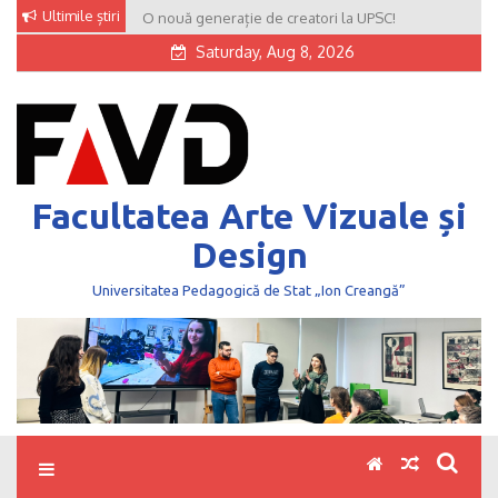
Skip
Ultimile știri
O nouă generație de creatori la UPSC!
to
Saturday, Aug 8, 2026
content
Facultatea Arte Vizuale și
Design
Universitatea Pedagogică de Stat „Ion Creangă”