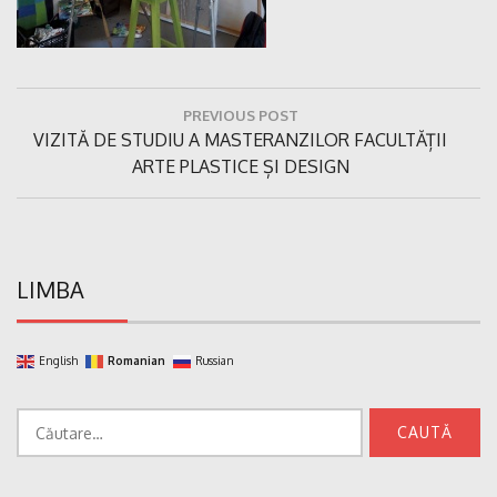
Navigare
PREVIOUS POST
în
Previous
VIZITĂ DE STUDIU A MASTERANZILOR FACULTĂȚII
articole
Post:
ARTE PLASTICE ȘI DESIGN
LIMBA
English
Romanian
Russian
Caută
după: