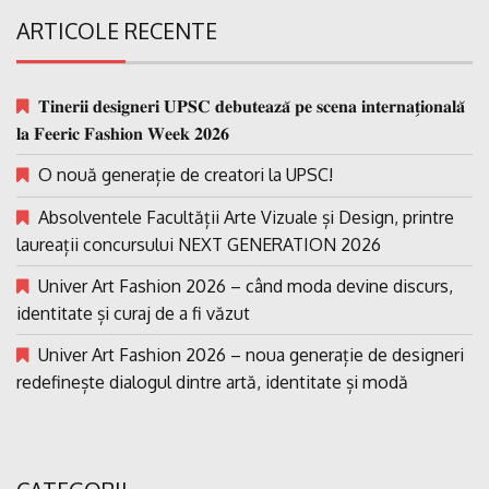
ARTICOLE RECENTE
𝐓𝐢𝐧𝐞𝐫𝐢𝐢 𝐝𝐞𝐬𝐢𝐠𝐧𝐞𝐫𝐢 𝐔𝐏𝐒𝐂 𝐝𝐞𝐛𝐮𝐭𝐞𝐚𝐳𝐚̆ 𝐩𝐞 𝐬𝐜𝐞𝐧𝐚 𝐢𝐧𝐭𝐞𝐫𝐧𝐚𝐭̗𝐢𝐨𝐧𝐚𝐥𝐚̆
𝐥𝐚 𝐅𝐞𝐞𝐫𝐢𝐜 𝐅𝐚𝐬𝐡𝐢𝐨𝐧 𝐖𝐞𝐞𝐤 𝟐𝟎𝟐𝟔
O nouă generație de creatori la UPSC!
Absolventele Facultății Arte Vizuale și Design, printre
laureații concursului NEXT GENERATION 2026
Univer Art Fashion 2026 – când moda devine discurs,
identitate și curaj de a fi văzut
Univer Art Fashion 2026 – noua generație de designeri
redefinește dialogul dintre artă, identitate și modă