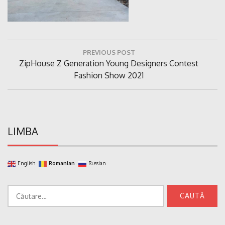
Navigare
PREVIOUS POST
în
Previous
ZipHouse Z Generation Young Designers Contest
articole
Post:
Fashion Show 2021
LIMBA
English
Romanian
Russian
Caută
după: