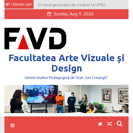
Skip
Ultimile știri
O nouă generație de creatori la UPSC!
to
Sunday, Aug 9, 2026
content
Facultatea Arte Vizuale și
Design
Universitatea Pedagogică de Stat „Ion Creangă”