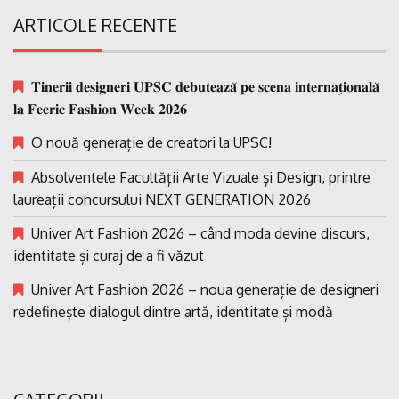
ARTICOLE RECENTE
𝐓𝐢𝐧𝐞𝐫𝐢𝐢 𝐝𝐞𝐬𝐢𝐠𝐧𝐞𝐫𝐢 𝐔𝐏𝐒𝐂 𝐝𝐞𝐛𝐮𝐭𝐞𝐚𝐳𝐚̆ 𝐩𝐞 𝐬𝐜𝐞𝐧𝐚 𝐢𝐧𝐭𝐞𝐫𝐧𝐚𝐭̗𝐢𝐨𝐧𝐚𝐥𝐚̆
𝐥𝐚 𝐅𝐞𝐞𝐫𝐢𝐜 𝐅𝐚𝐬𝐡𝐢𝐨𝐧 𝐖𝐞𝐞𝐤 𝟐𝟎𝟐𝟔
O nouă generație de creatori la UPSC!
Absolventele Facultății Arte Vizuale și Design, printre
laureații concursului NEXT GENERATION 2026
Univer Art Fashion 2026 – când moda devine discurs,
identitate și curaj de a fi văzut
Univer Art Fashion 2026 – noua generație de designeri
redefinește dialogul dintre artă, identitate și modă