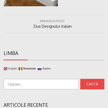
Navigare
PREVIOUS POST
în
Previous
Ziua Designului Italian
articole
Post:
LIMBA
English
Romanian
Russian
Caută
după:
ARTICOLE RECENTE