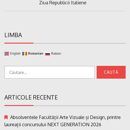
Previous
Ziua Republicii Italiene
articole
Post:
LIMBA
English
Romanian
Russian
Caută
după:
ARTICOLE RECENTE
Absolventele Facultății Arte Vizuale și Design, printre
laureații concursului NEXT GENERATION 2026