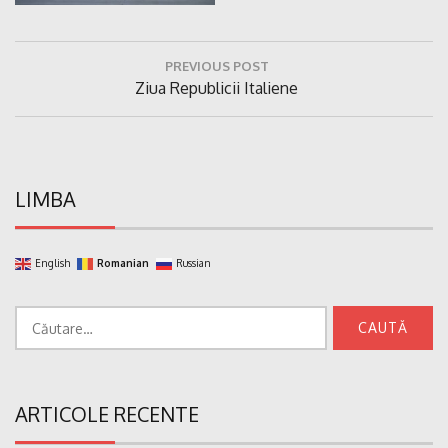
Navigare
PREVIOUS POST
în
Previous
Ziua Republicii Italiene
articole
Post:
LIMBA
English
Romanian
Russian
Caută
după:
ARTICOLE RECENTE