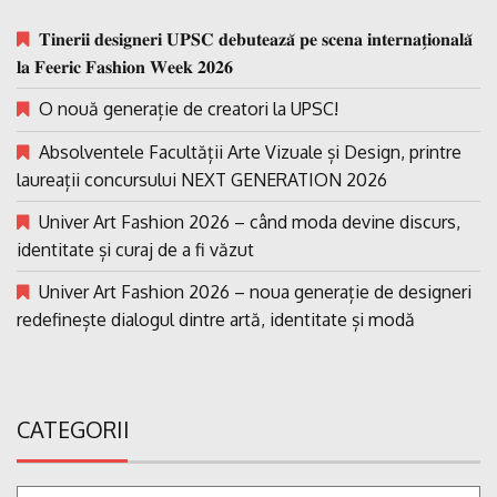
𝐓𝐢𝐧𝐞𝐫𝐢𝐢 𝐝𝐞𝐬𝐢𝐠𝐧𝐞𝐫𝐢 𝐔𝐏𝐒𝐂 𝐝𝐞𝐛𝐮𝐭𝐞𝐚𝐳𝐚̆ 𝐩𝐞 𝐬𝐜𝐞𝐧𝐚 𝐢𝐧𝐭𝐞𝐫𝐧𝐚𝐭̗𝐢𝐨𝐧𝐚𝐥𝐚̆
𝐥𝐚 𝐅𝐞𝐞𝐫𝐢𝐜 𝐅𝐚𝐬𝐡𝐢𝐨𝐧 𝐖𝐞𝐞𝐤 𝟐𝟎𝟐𝟔
O nouă generație de creatori la UPSC!
Absolventele Facultății Arte Vizuale și Design, printre
laureații concursului NEXT GENERATION 2026
Univer Art Fashion 2026 – când moda devine discurs,
identitate și curaj de a fi văzut
Univer Art Fashion 2026 – noua generație de designeri
redefinește dialogul dintre artă, identitate și modă
CATEGORII