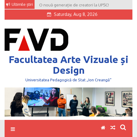
Skip
Ultimile știri
O nouă generație de creatori la UPSC!
to
Saturday, Aug 8, 2026
content
Facultatea Arte Vizuale și
Design
Universitatea Pedagogică de Stat „Ion Creangă”