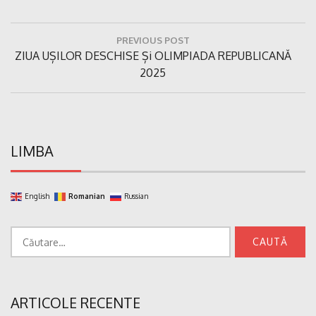
Navigare
PREVIOUS POST
în
Previous
ZIUA UȘILOR DESCHISE Și OLIMPIADA REPUBLICANĂ
articole
Post:
2025
LIMBA
English
Romanian
Russian
Caută
după:
ARTICOLE RECENTE