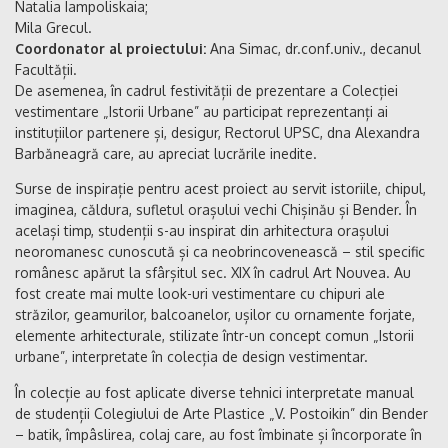
Natalia Iampoliskaia;
Mila Grecul.
Coordonator al proiectului:
Ana Simac, dr.conf.univ., decanul
Facultății.
De asemenea, în cadrul festivității de prezentare a Colecției
vestimentare „Istorii Urbane” au participat reprezentanți ai
instituțiilor partenere și, desigur, Rectorul UPSC, dna Alexandra
Barbăneagră care, au apreciat lucrările inedite.
Surse de inspirație pentru acest proiect au servit istoriile, chipul,
imaginea, căldura, sufletul orașului vechi Chișinău și Bender. În
același timp, studenții s-au inspirat din arhitectura orașului
neoromanesc cunoscută și ca neobrincovenească – stil specific
românesc apărut la sfârșitul sec. XIX în cadrul Art Nouvea. Au
fost create mai multe look-uri vestimentare cu chipuri ale
străzilor, geamurilor, balcoanelor, ușilor cu ornamente forjate,
elemente arhitecturale, stilizate într-un concept comun „Istorii
urbane”, interpretate în colecția de design vestimentar.
În colecție au fost aplicate diverse tehnici interpretate manual
de studenții Colegiului de Arte Plastice „V. Postoikin” din Bender
– batik, împâslirea, colaj care, au fost îmbinate și încorporate în