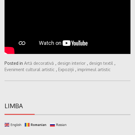
Posted in
Artă decorativă
,
design interior
,
design textil
,
Eveniment cultural artistic
,
Expoziții
,
imprimeul artistic
LIMBA
English
Romanian
Russian