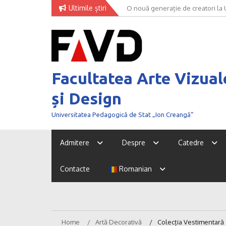
Skip
Ultimile știri
O nouă generație de creatori la
to
content
Facultatea Arte Vizual
și Design
Universitatea Pedagogică de Stat „Ion Creangă”
Admitere
Despre
Catedre
Contacte
Romanian
Home
Artă Decorativă
Colecția Vestimentară 