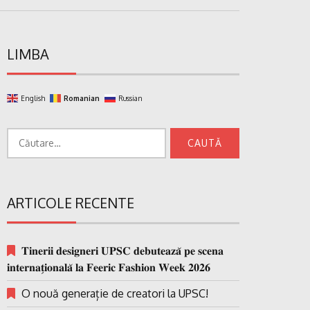
LIMBA
English
Romanian
Russian
Caută
după:
ARTICOLE RECENTE
𝐓𝐢𝐧𝐞𝐫𝐢𝐢 𝐝𝐞𝐬𝐢𝐠𝐧𝐞𝐫𝐢 𝐔𝐏𝐒𝐂 𝐝𝐞𝐛𝐮𝐭𝐞𝐚𝐳𝐚̆ 𝐩𝐞 𝐬𝐜𝐞𝐧𝐚
𝐢𝐧𝐭𝐞𝐫𝐧𝐚𝐭̗𝐢𝐨𝐧𝐚𝐥𝐚̆ 𝐥𝐚 𝐅𝐞𝐞𝐫𝐢𝐜 𝐅𝐚𝐬𝐡𝐢𝐨𝐧 𝐖𝐞𝐞𝐤 𝟐𝟎𝟐𝟔
O nouă generație de creatori la UPSC!