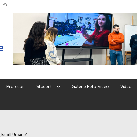
 UPSC!
e
Profesori
Student
Galerie Foto-Video
Video
„Istorii Urbane”