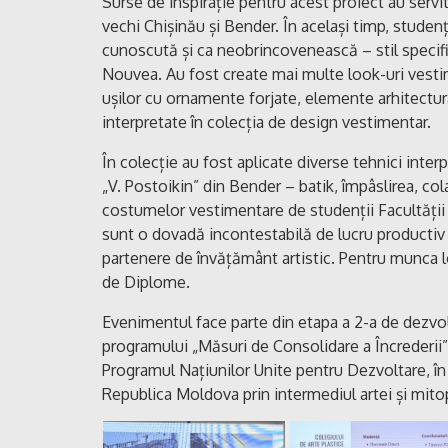
Surse de inspirație pentru acest proiect au servit 
vechi Chișinău și Bender. În același timp, studen
cunoscută și ca neobrincovenească – stil specific
Nouvea. Au fost create mai multe look-uri vestime
ușilor cu ornamente forjate, elemente arhitectura
interpretate în colecția de design vestimentar.
În colecție au fost aplicate diverse tehnici inte
„V. Postoikin” din Bender – batik, împâslirea, cola
costumelor vestimentare de studenții Facultății 
sunt o dovadă incontestabilă de lucru productiv î
partenere de învățământ artistic. Pentru munca lor 
de Diplome.
Evenimentul face parte din etapa a 2-a de dezvolt
programului „Măsuri de Consolidare a Încrederii
Programul Națiunilor Unite pentru Dezvoltare, în 
Republica Moldova prin intermediul artei și mitop