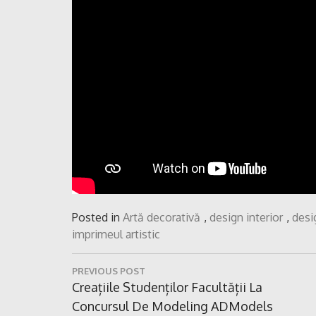
Posted in
Artă decorativă
,
design interior
,
desi
imprimeul artistic
Navigare
PREVIOUS POST
în
Previous
Creațiile Studenților Facultății La
Post:
Concursul De Modeling ADModels
articole