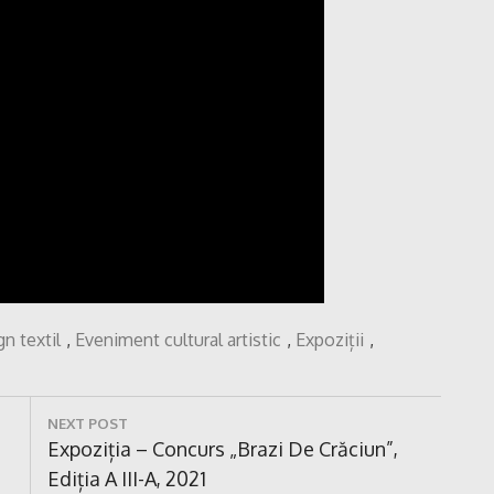
gn textil
,
Eveniment cultural artistic
,
Expoziții
,
NEXT POST
Next
Expoziția – Concurs „Brazi De Crăciun”,
Post:
Ediția A III-A, 2021