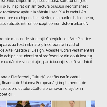
istoriile, chipul, imaginea, căldura, sufletul orașului
ții s-au inspirat din arhitectura orașului neoromanesc
 românesc apărut la sfârșitul sec. XIX în cadrul Art
ntare cu chipuri ale străzilor, geamurilor, balcoanelor,
le, stilizate într-un concept comun „Istorii urbane”,
rpretate manual de studenții Colegiului de Arte Plastice
j care, au fost îmbinate și încorporate în cadrul
de Arte Plastice și Design. Aceaste lucrări vestimentare
n echipă a studenților și profesorilor din două instituții
cu dăruire și inspirație, participaanții s-au învrednicit
are a Platformei „Cultură”, desfășurat în cadrul
”, finanțat de Uniunea Europeană și implementat de
cadrul proiectului „Cultura promovării orașelor în
oeticii”.