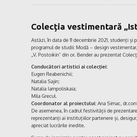
Colecția vestimentară „Is
Astăzi, în data de 11 decembrie 2021, studenți și p
programul de studii: Modă – design vestimentar, 
„V. Postoikin” din or. Bender au prezentat Colecț
Conducători artistici ai colecției:
Eugen Reabenichii;
Natalia Sajin;
Natalia Iampoliskaia;
Mila Grecul.
Coordonator al proiectului:
Ana Simac, dr.conf.
De asemenea, în cadrul festivității de prezentare
reprezentanți ai instituțiilor partenere și, desi
apreciat lucrările inedite.