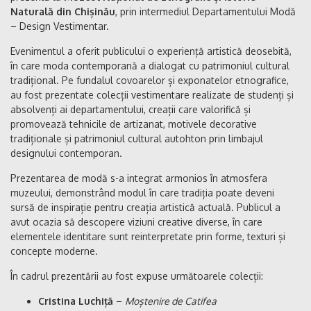
Naturală din Chișinău
, prin intermediul Departamentului Modă
– Design Vestimentar.
Evenimentul a oferit publicului o experiență artistică deosebită,
în care moda contemporană a dialogat cu patrimoniul cultural
tradițional. Pe fundalul covoarelor și exponatelor etnografice,
au fost prezentate colecții vestimentare realizate de studenți și
absolvenți ai departamentului, creații care valorifică și
promovează tehnicile de artizanat, motivele decorative
tradiționale și patrimoniul cultural autohton prin limbajul
designului contemporan.
Prezentarea de modă s-a integrat armonios în atmosfera
muzeului, demonstrând modul în care tradiția poate deveni
sursă de inspirație pentru creația artistică actuală. Publicul a
avut ocazia să descopere viziuni creative diverse, în care
elementele identitare sunt reinterpretate prin forme, texturi și
concepte moderne.
În cadrul prezentării au fost expuse următoarele colecții:
Cristina Luchiță
–
Moștenire de Catifea