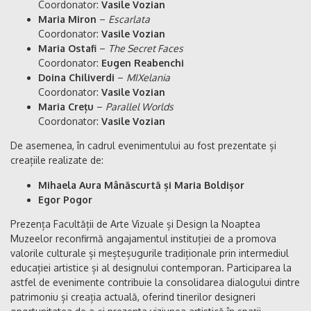
Coordonator:
Vasile Vozian
Maria Miron
–
Escarlata
Coordonator:
Vasile Vozian
Maria Ostafi
–
The Secret Faces
Coordonator:
Eugen Reabenchi
Doina Chiliverdi
–
MIXelania
Coordonator:
Vasile Vozian
Maria Crețu
–
Parallel Worlds
Coordonator:
Vasile Vozian
De asemenea, în cadrul evenimentului au fost prezentate și
creațiile realizate de:
Mihaela Aura Mânăscurtă și Maria Boldișor
Egor Pogor
Prezența Facultății de Arte Vizuale și Design la Noaptea
Muzeelor reconfirmă angajamentul instituției de a promova
valorile culturale și meșteșugurile tradiționale prin intermediul
educației artistice și al designului contemporan. Participarea la
astfel de evenimente contribuie la consolidarea dialogului dintre
patrimoniu și creația actuală, oferind tinerilor designeri