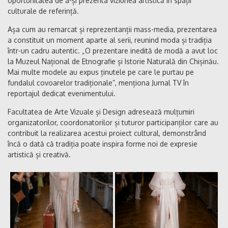
oportunitatea de a-și prezenta viziunea artistică în spații
culturale de referință.
Așa cum au remarcat și reprezentanții mass-media, prezentarea
a constituit un moment aparte al serii, reunind moda și tradiția
într-un cadru autentic. „O prezentare inedită de modă a avut loc
la Muzeul Național de Etnografie și Istorie Naturală din Chișinău.
Mai multe modele au expus ținutele pe care le purtau pe
fundalul covoarelor tradiționale”, menționa Jurnal TV în
reportajul dedicat evenimentului.
Facultatea de Arte Vizuale și Design adresează mulțumiri
organizatorilor, coordonatorilor și tuturor participanților care au
contribuit la realizarea acestui proiect cultural, demonstrând
încă o dată că tradiția poate inspira forme noi de expresie
artistică și creativă.