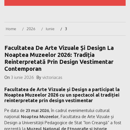
Home
2026
Iunie
3
Facultatea De Arte Vizuale Și Design La
Noaptea Muzeelor 2026: Tradiția
Reinterpretată Prin Design Vestimentar
Contemporan
On
3 iunie 2026
By
victoriacas
Facultatea de Arte Vizuale și Design a participat la
Noaptea Muzeelor 2026 cu un spectacol al tradiției
reinterpretate prin design vestimentar
Pe data de
23 mai 2026
, în cadrul evenimentului cultural
național
Noaptea Muzeelor
, Facultatea de Arte Vizuale și
Design a Universității Pedagogice de Stat ”Ion Creangă” a fost
prezentă la
Muzeul Național de Etnografie și Istorie