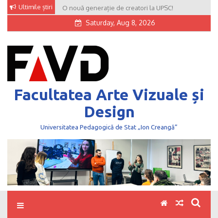
Skip
Ultimile știri
O nouă generație de creatori la UPSC!
to
Saturday, Aug 8, 2026
content
Facultatea Arte Vizuale și
Design
Universitatea Pedagogică de Stat „Ion Creangă”