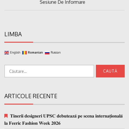
Previous
Sesiune De Informare
articole
Post:
LIMBA
English
Romanian
Russian
Caută
după:
ARTICOLE RECENTE
𝐓𝐢𝐧𝐞𝐫𝐢𝐢 𝐝𝐞𝐬𝐢𝐠𝐧𝐞𝐫𝐢 𝐔𝐏𝐒𝐂 𝐝𝐞𝐛𝐮𝐭𝐞𝐚𝐳𝐚̆ 𝐩𝐞 𝐬𝐜𝐞𝐧𝐚 𝐢𝐧𝐭𝐞𝐫𝐧𝐚𝐭̗𝐢𝐨𝐧𝐚𝐥𝐚̆
𝐥𝐚 𝐅𝐞𝐞𝐫𝐢𝐜 𝐅𝐚𝐬𝐡𝐢𝐨𝐧 𝐖𝐞𝐞𝐤 𝟐𝟎𝟐𝟔