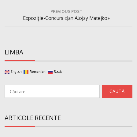
Navigare
PREVIOUS POST
în
Previous
Expoziție-Concurs «Jan Alojzy Matejko»
articole
Post:
LIMBA
English
Romanian
Russian
Caută
după:
ARTICOLE RECENTE