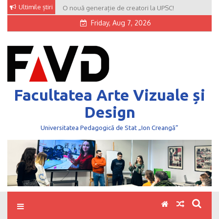
Skip
Ultimile știri
O nouă generație de creatori la UPSC!
to
Friday, Aug 7, 2026
content
Facultatea Arte Vizuale și
Design
Universitatea Pedagogică de Stat „Ion Creangă”