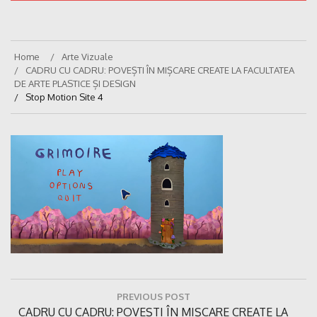
Home
Arte Vizuale
CADRU CU CADRU: POVEȘTI ÎN MIȘCARE CREATE LA FACULTATEA
DE ARTE PLASTICE ȘI DESIGN
Stop Motion Site 4
Navigare
PREVIOUS POST
în
Previous
CADRU CU CADRU: POVEȘTI ÎN MIȘCARE CREATE LA
articole