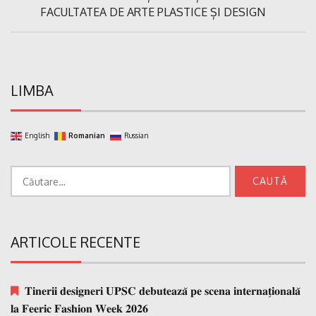
Post:
FACULTATEA DE ARTE PLASTICE ȘI DESIGN
LIMBA
English
Romanian
Russian
Caută
după:
ARTICOLE RECENTE
𝐓𝐢𝐧𝐞𝐫𝐢𝐢 𝐝𝐞𝐬𝐢𝐠𝐧𝐞𝐫𝐢 𝐔𝐏𝐒𝐂 𝐝𝐞𝐛𝐮𝐭𝐞𝐚𝐳𝐚̆ 𝐩𝐞 𝐬𝐜𝐞𝐧𝐚 𝐢𝐧𝐭𝐞𝐫𝐧𝐚𝐭̗𝐢𝐨𝐧𝐚𝐥𝐚̆
𝐥𝐚 𝐅𝐞𝐞𝐫𝐢𝐜 𝐅𝐚𝐬𝐡𝐢𝐨𝐧 𝐖𝐞𝐞𝐤 𝟐𝟎𝟐𝟔