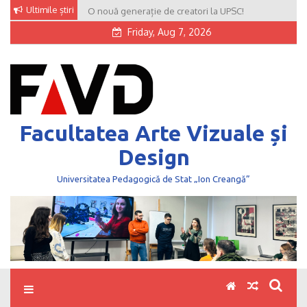
Skip
Ultimile știri
O nouă generație de creatori la UPSC!
to
Friday, Aug 7, 2026
content
Facultatea Arte Vizuale și
Design
Universitatea Pedagogică de Stat „Ion Creangă”