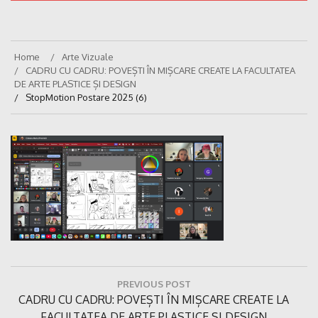
Home
Arte Vizuale
CADRU CU CADRU: POVEȘTI ÎN MIȘCARE CREATE LA FACULTATEA
DE ARTE PLASTICE ȘI DESIGN
StopMotion Postare 2025 (6)
Navigare
PREVIOUS POST
în
Previous
CADRU CU CADRU: POVEȘTI ÎN MIȘCARE CREATE LA
articole
Post:
FACULTATEA DE ARTE PLASTICE ȘI DESIGN