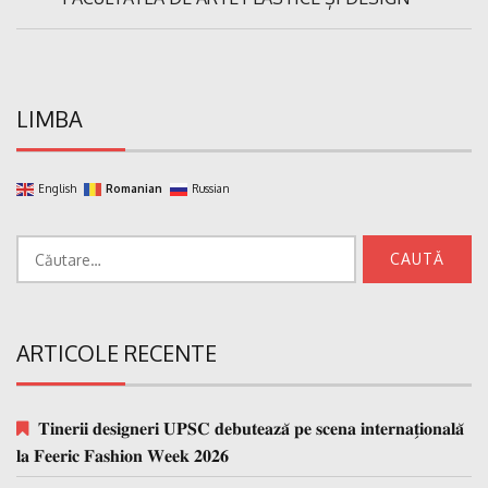
LIMBA
English
Romanian
Russian
Caută
după:
ARTICOLE RECENTE
𝐓𝐢𝐧𝐞𝐫𝐢𝐢 𝐝𝐞𝐬𝐢𝐠𝐧𝐞𝐫𝐢 𝐔𝐏𝐒𝐂 𝐝𝐞𝐛𝐮𝐭𝐞𝐚𝐳𝐚̆ 𝐩𝐞 𝐬𝐜𝐞𝐧𝐚 𝐢𝐧𝐭𝐞𝐫𝐧𝐚𝐭̗𝐢𝐨𝐧𝐚𝐥𝐚̆
𝐥𝐚 𝐅𝐞𝐞𝐫𝐢𝐜 𝐅𝐚𝐬𝐡𝐢𝐨𝐧 𝐖𝐞𝐞𝐤 𝟐𝟎𝟐𝟔