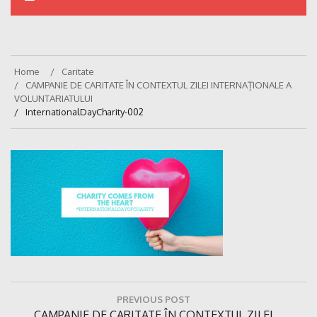
Home
Caritate
CAMPANIE DE CARITATE ÎN CONTEXTUL ZILEI INTERNAȚIONALE A
VOLUNTARIATULUI
InternationalDayCharity-002
Navigare
PREVIOUS POST
în
Previous
CAMPANIE DE CARITATE ÎN CONTEXTUL ZILEI