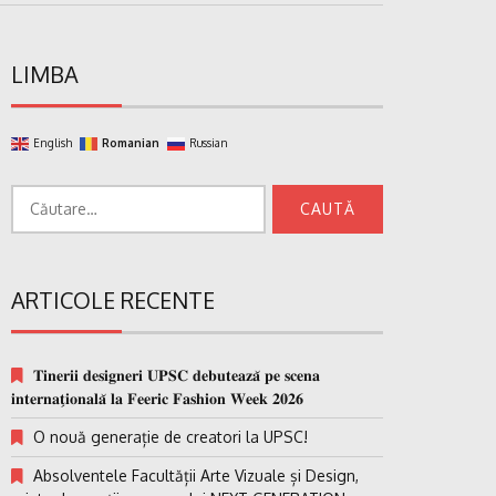
LIMBA
English
Romanian
Russian
Caută
după:
ARTICOLE RECENTE
𝐓𝐢𝐧𝐞𝐫𝐢𝐢 𝐝𝐞𝐬𝐢𝐠𝐧𝐞𝐫𝐢 𝐔𝐏𝐒𝐂 𝐝𝐞𝐛𝐮𝐭𝐞𝐚𝐳𝐚̆ 𝐩𝐞 𝐬𝐜𝐞𝐧𝐚
𝐢𝐧𝐭𝐞𝐫𝐧𝐚𝐭̗𝐢𝐨𝐧𝐚𝐥𝐚̆ 𝐥𝐚 𝐅𝐞𝐞𝐫𝐢𝐜 𝐅𝐚𝐬𝐡𝐢𝐨𝐧 𝐖𝐞𝐞𝐤 𝟐𝟎𝟐𝟔
O nouă generație de creatori la UPSC!
Absolventele Facultății Arte Vizuale și Design,