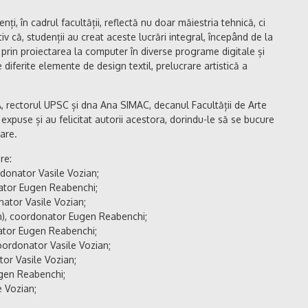
ți, în cadrul facultății, reflectă nu doar măiestria tehnică, ci
cativ că, studenții au creat aceste lucrări integral, începând de la
t prin proiectarea la computer în diverse programe digitale și
e diferite elemente de design textil, prelucrare artistică a
rectorul UPSC și dna Ana SIMAC, decanul Facultății de Arte
le expuse și au felicitat autorii acestora, dorindu-le să se bucure
uare.
re:
rdonator Vasile Vozian;
nator Eugen Reabenchi;
nator Vasile Vozian;
), coordonator Eugen Reabenchi;
ator Eugen Reabenchi;
coordonator Vasile Vozian;
or Vasile Vozian;
ugen Reabenchi;
e Vozian;