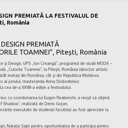
SIGN PREMIATĂ LA FESTIVALUL DE
i, România
I DESIGN PREMIATĂ
RILE TOAMNEI”, Pitești, România
ice și Design, UPS „Ion Creangă”, programul de studii MODĂ –
 „Culorile Toamnei”, la Pitești, România (director artistic
atât invitați din România, cât și din Republica Moldova.
mbru al juriului, masteranda Anna Slobodeniuc
 cea de-a XXVIII-a ediție a festivalului.
iuc cu coordonarea lui Eugen Reabenchi, a reușit să obțină
 of Shadow”, realizată de Denis Guțan,
crările executate de studenții facultății au fost apreciate la
sign, Natalia Sajin pentru oportunitatea de a participa pentru