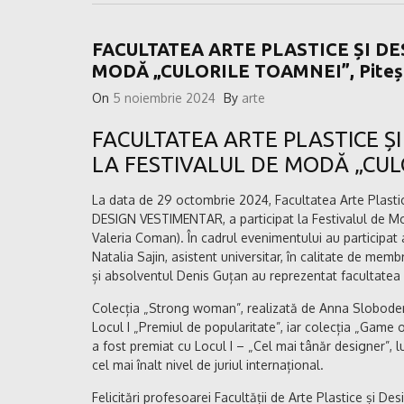
FACULTATEA ARTE PLASTICE ȘI DE
MODĂ „CULORILE TOAMNEI”, Piteșt
On
5 noiembrie 2024
By
arte
FACULTATEA ARTE PLASTICE Ș
LA FESTIVALUL DE MODĂ „CULO
La data de 29 octombrie 2024, Facultatea Arte Plast
DESIGN VESTIMENTAR, a participat la Festivalul de Modă
Valeria Coman). În cadrul evenimentului au participat 
Natalia Sajin, asistent universitar, în calitate de me
și absolventul Denis Guțan au reprezentat facultatea la
Colecția „Strong woman”, realizată de Anna Sloboden
Locul I „Premiul de popularitate”, iar colecția „Game
a fost premiat cu Locul I – „Cel mai tânăr designer”, lu
cel mai înalt nivel de juriul internațional.
Felicitări profesoarei Facultății de Arte Plastice și De