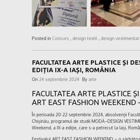
Posted in
Concurs
,
design textil
,
design vestimentar
FACULTATEA ARTE PLASTICE ȘI D
EDIȚIA IX-A IAȘI, ROMÂNIA
On
24 septembrie 2024
By
arte
FACULTATEA ARTE PLASTICE ȘI
ART EAST FASHION WEEKEND – 
În perioada 20-22 septembrie 2024, absolvenții Facult
Chișinău, programul de studii MODĂ–DESIGN VESTIMEN
Weekend, a IX-a ediție, care s-a petrecut la Iași, Româ
Festivalul ART EAST FASHION WEEKEND – o sărbătoare 