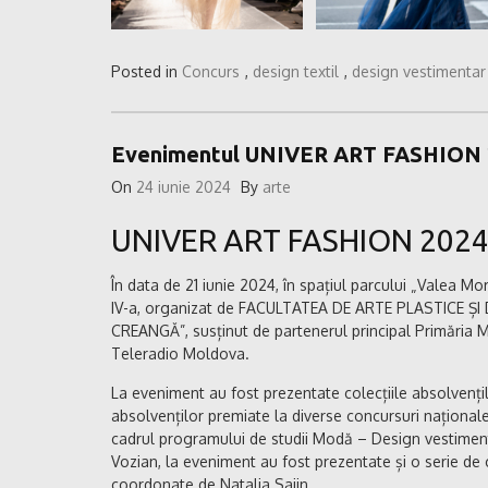
Posted in
Concurs
,
design textil
,
design vestimentar
Evenimentul UNIVER ART FASHION 
On
24 iunie 2024
By
arte
UNIVER ART FASHION 2024,
În data de 21 iunie 2024, în spațiul parcului „Valea Mo
IV-a, organizat de FACULTATEA DE ARTE PLASTICE Ș
CREANGĂ”, susținut de partenerul principal Primăria M
Teleradio Moldova.
La eveniment au fost prezentate colecțiile absolvențil
absolvenților premiate la diverse concursuri naționale ș
cadrul programului de studii Modă – Design vestiment
Vozian, la eveniment au fost prezentate și o serie de c
coordonate de Natalia Sajin.