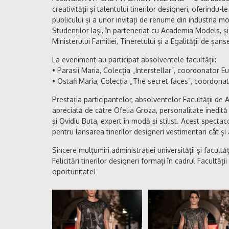
creativității și talentului tinerilor designeri, oferindu
publicului și a unor invitați de renume din industria 
Studenților Iași, în parteneriat cu Academia Models, și a
Ministerului Familiei, Tineretului și a Egalității de șans
La eveniment au participat absolventele facultății:
• Parasii Maria, Colecția „Interstellar”, coordonator 
• Ostafi Maria, Colecția „The secret faces”, coordon
Prestația participantelor, absolventelor Facultății de Ar
apreciată de către Ofelia Groza, personalitate inedit
și Ovidiu Buta, expert în modă și stilist. Acest spect
pentru lansarea tinerilor designeri vestimentari cât și
Sincere mulțumiri administrației universității și facu
Felicitări tinerilor designeri formați în cadrul Facultă
oportunitate!