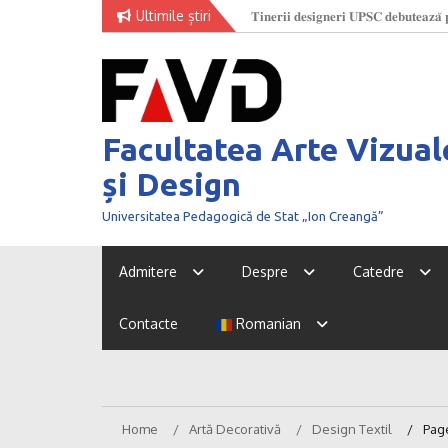
Skip
Ultimile știri
O nouă generație de creatori la
to
content
Facultatea Arte Vizual
și Design
Universitatea Pedagogică de Stat „Ion Creangă”
Admitere
Despre
Catedre
Contacte
Romanian
Home
Artă Decorativă
Design Textil
Pag