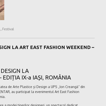
,
Festival
ESIGN LA ART EAST FASHION WEEKEND –
 DESIGN LA
EDIȚIA IX-a IAȘI, ROMÂNIA
atea de Arte Plastice și Design a UPS „Ion Creangă” din
TAR, au participat la evenimentul Art East Fashion
nia.
a modei tinerilor designeri, un spectacol dedicat