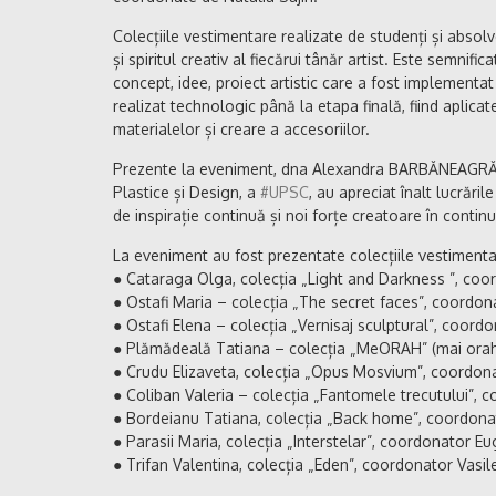
Colecțiile vestimentare realizate de studenți și absolven
și spiritul creativ al fiecărui tânăr artist. Este semnifi
concept, idee, proiect artistic care a fost implementa
realizat technologic până la etapa finală, fiind aplicat
materialelor și creare a accesoriilor.
Prezente la eveniment, dna Alexandra BARBĂNEAGRĂ, 
Plastice și Design, a
#UPSC
, au apreciat înalt lucrări
de inspirație continuă și noi forțe creatoare în contin
La eveniment au fost prezentate colecțiile vestimenta
● Cataraga Olga, colecția „Light and Darkness ”, coo
● Ostafi Maria – colecția „The secret faces”, coordo
● Ostafi Elena – colecția „Vernisaj sculptural”, coordo
● Plămădeală Tatiana – colecția „MeORAH” (mai orah
● Crudu Elizaveta, colecția „Opus Mosvium”, coordon
● Coliban Valeria – colecția „Fantomele trecutului”, 
● Bordeianu Tatiana, colecția „Back home”, coordonat
● Parasii Maria, colecția „Interstelar”, coordonator E
● Trifan Valentina, colecția „Eden”, coordonator Vasil