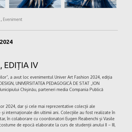
,
Eveniment
2024
 EDIȚIA IV
rilor”, a avut loc evenimentul Univer Art Fashion 2024, ediția
I DESIGN, UNIVERSITATEA PEDAGOGICĂ DE STAT „ION
unicipiului Chișinău, parteneri media Compania Publică
or 2024, dar și cele mai reprezentative colecții ale
i internaționale din ultimii ani. Colecțiile au fost realizate în
ar, în colaborare cu coordonatori Eugen Reabenchi și Vasile
ostume de epocă elaborate la curs de studenții anului II – III,