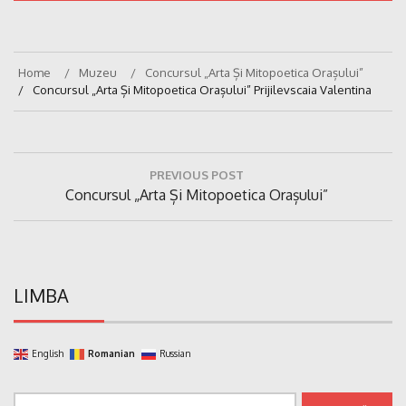
Home
Muzeu
Concursul „Arta Și Mitopoetica Orașului”
Concursul „Arta Și Mitopoetica Orașului” Prijilevscaia Valentina
Navigare
PREVIOUS POST
în
Previous
Concursul „Arta Și Mitopoetica Orașului”
articole
Post:
LIMBA
English
Romanian
Russian
Caută