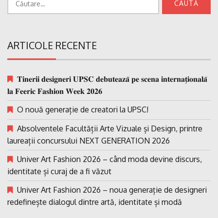
după:
ARTICOLE RECENTE
𝐓𝐢𝐧𝐞𝐫𝐢𝐢 𝐝𝐞𝐬𝐢𝐠𝐧𝐞𝐫𝐢 𝐔𝐏𝐒𝐂 𝐝𝐞𝐛𝐮𝐭𝐞𝐚𝐳𝐚̆ 𝐩𝐞 𝐬𝐜𝐞𝐧𝐚 𝐢𝐧𝐭𝐞𝐫𝐧𝐚𝐭̗𝐢𝐨𝐧𝐚𝐥𝐚̆
𝐥𝐚 𝐅𝐞𝐞𝐫𝐢𝐜 𝐅𝐚𝐬𝐡𝐢𝐨𝐧 𝐖𝐞𝐞𝐤 𝟐𝟎𝟐𝟔
O nouă generație de creatori la UPSC!
Absolventele Facultății Arte Vizuale și Design, printre
laureații concursului NEXT GENERATION 2026
Univer Art Fashion 2026 – când moda devine discurs,
identitate și curaj de a fi văzut
Univer Art Fashion 2026 – noua generație de designeri
redefinește dialogul dintre artă, identitate și modă