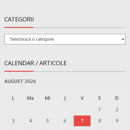
CATEGORII
Categorii
CALENDAR / ARTICOLE
AUGUST 2026
L
Ma
Mi
J
V
S
D
1
2
3
4
5
6
7
8
9