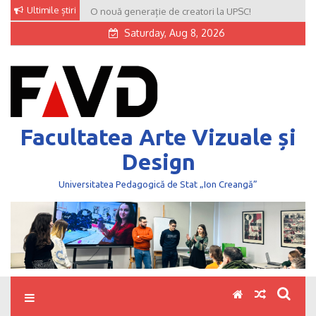
Skip
Ultimile știri
O nouă generație de creatori la UPSC!
to
Saturday, Aug 8, 2026
content
Facultatea Arte Vizuale și
Design
Universitatea Pedagogică de Stat „Ion Creangă”