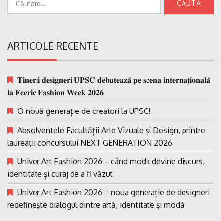
după:
ARTICOLE RECENTE
𝐓𝐢𝐧𝐞𝐫𝐢𝐢 𝐝𝐞𝐬𝐢𝐠𝐧𝐞𝐫𝐢 𝐔𝐏𝐒𝐂 𝐝𝐞𝐛𝐮𝐭𝐞𝐚𝐳𝐚̆ 𝐩𝐞 𝐬𝐜𝐞𝐧𝐚 𝐢𝐧𝐭𝐞𝐫𝐧𝐚𝐭̗𝐢𝐨𝐧𝐚𝐥𝐚̆
𝐥𝐚 𝐅𝐞𝐞𝐫𝐢𝐜 𝐅𝐚𝐬𝐡𝐢𝐨𝐧 𝐖𝐞𝐞𝐤 𝟐𝟎𝟐𝟔
O nouă generație de creatori la UPSC!
Absolventele Facultății Arte Vizuale și Design, printre
laureații concursului NEXT GENERATION 2026
Univer Art Fashion 2026 – când moda devine discurs,
identitate și curaj de a fi văzut
Univer Art Fashion 2026 – noua generație de designeri
redefinește dialogul dintre artă, identitate și modă