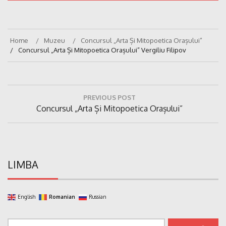
Home
Muzeu
Concursul „Arta Și Mitopoetica Orașului”
Concursul „Arta Și Mitopoetica Orașului” Vergiliu Filipov
Navigare
PREVIOUS POST
în
Previous
Concursul „Arta Și Mitopoetica Orașului”
articole
Post:
LIMBA
English
Romanian
Russian
Caută