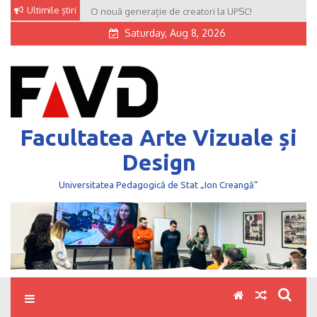
Skip
Ultimile știri
O nouă generație de creatori la UPSC!
to
Saturday, Aug 8, 2026
content
Facultatea Arte Vizuale și
Design
Universitatea Pedagogică de Stat „Ion Creangă”