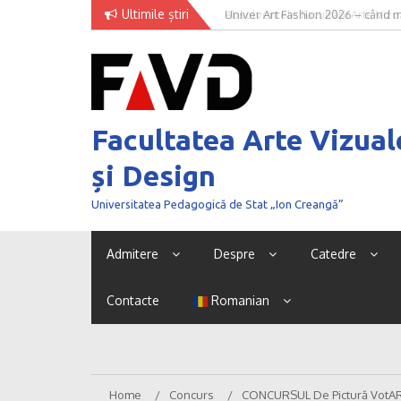
Skip
Ultimile știri
Univer Art Fashion 2026 – când m
to
curaj de a fi văzut
content
Facultatea Arte Vizual
și Design
Universitatea Pedagogică de Stat „Ion Creangă”
Admitere
Despre
Catedre
Contacte
Romanian
Home
Concurs
CONCURSUL De Pictură VotART