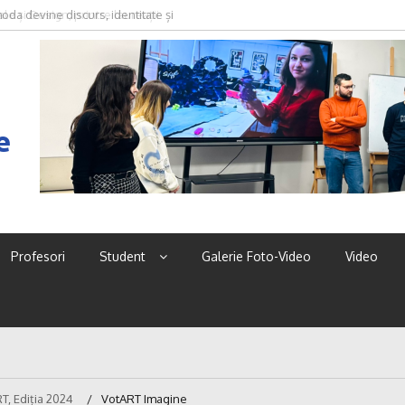
oda devine discurs, identitate și
e
Profesori
Student
Galerie Foto-Video
Video
, Ediția 2024
VotART Imagine