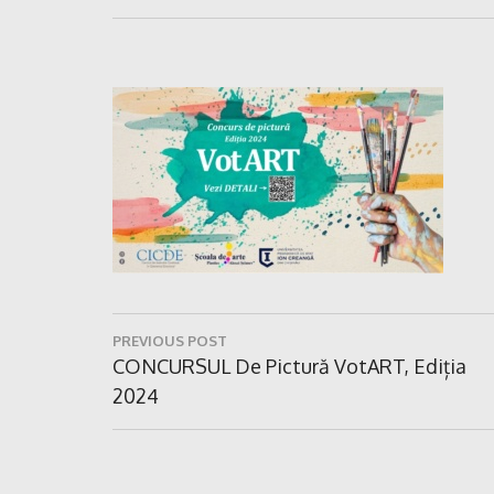
Navigare
PREVIOUS POST
în
Previous
CONCURSUL De Pictură VotART, Ediția
Post:
2024
articole