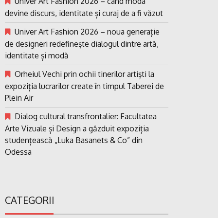
Univer Art Fashion 2026 – când moda
devine discurs, identitate și curaj de a fi văzut
Univer Art Fashion 2026 – noua generație
de designeri redefinește dialogul dintre artă,
identitate și modă
Orheiul Vechi prin ochii tinerilor artiști la
expoziția lucrarilor create în timpul Taberei de
Plein Air
Dialog cultural transfrontalier: Facultatea
Arte Vizuale și Design a găzduit expoziția
studențească „Luka Basanets & Co” din
Odessa
CATEGORII