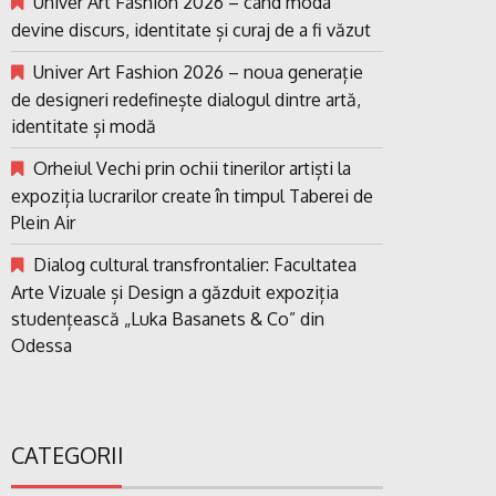
Univer Art Fashion 2026 – când moda
devine discurs, identitate și curaj de a fi văzut
Univer Art Fashion 2026 – noua generație
de designeri redefinește dialogul dintre artă,
identitate și modă
Orheiul Vechi prin ochii tinerilor artiști la
expoziția lucrarilor create în timpul Taberei de
Plein Air
Dialog cultural transfrontalier: Facultatea
Arte Vizuale și Design a găzduit expoziția
studențească „Luka Basanets & Co” din
Odessa
CATEGORII