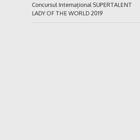
în
Previous
Concursul Internațional SUPERTALENT
Post:
LADY OF THE WORLD 2019
articole