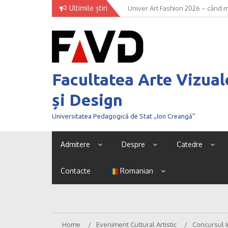
Skip
Ultimile știri
Univer Art Fashion 2026 – când m
to
curaj de a fi văzut
content
Facultatea Arte Vizual
și Design
Universitatea Pedagogică de Stat „Ion Creangă”
Admitere
Despre
Catedre
Contacte
Romanian
Home
Eveniment Cultural Artistic
Concursul 