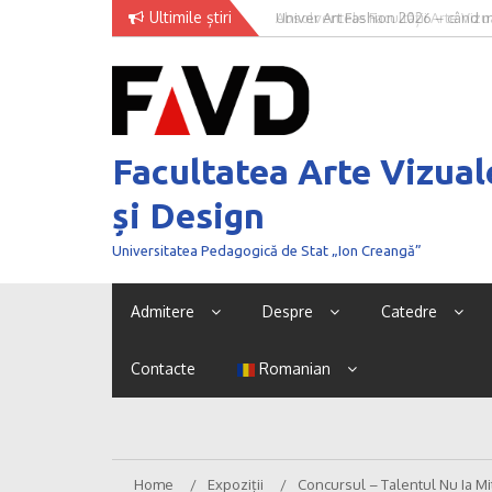
Skip
Ultimile știri
Univer Art Fashion 2026 – când m
to
curaj de a fi văzut
content
Facultatea Arte Vizual
și Design
Universitatea Pedagogică de Stat „Ion Creangă”
Admitere
Despre
Catedre
Contacte
Romanian
Home
Expoziții
Concursul – Talentul Nu Ia Mit