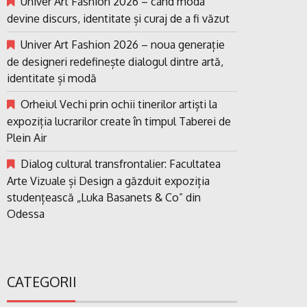
Univer Art Fashion 2026 – când moda
devine discurs, identitate și curaj de a fi văzut
Univer Art Fashion 2026 – noua generație
de designeri redefinește dialogul dintre artă,
identitate și modă
Orheiul Vechi prin ochii tinerilor artiști la
expoziția lucrarilor create în timpul Taberei de
Plein Air
Dialog cultural transfrontalier: Facultatea
Arte Vizuale și Design a găzduit expoziția
studențească „Luka Basanets & Co” din
Odessa
CATEGORII