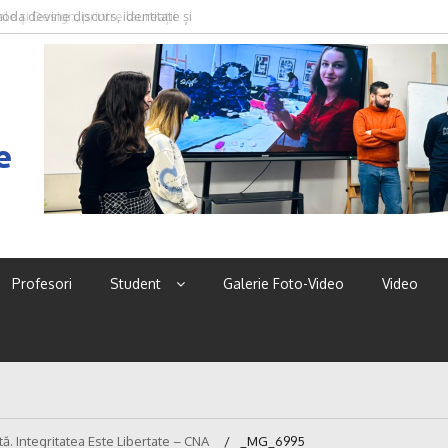
oda devine discurs, identitate și
e
Profesori
Student
Galerie Foto-Video
Video
ă. Integritatea Este Libertate – CNA
_MG_6995