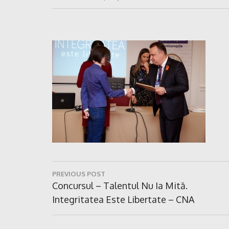
Navigare
PREVIOUS POST
în
Previous
Concursul – Talentul Nu Ia Mită.
Post:
Integritatea Este Libertate – CNA
articole