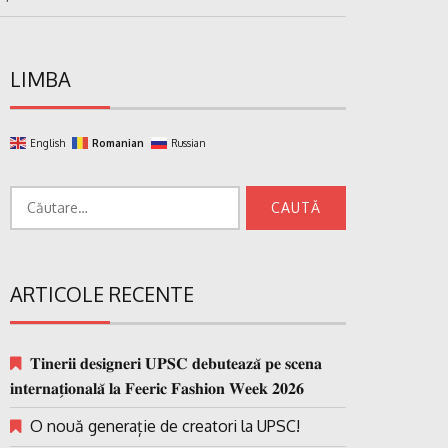
LIMBA
English
Romanian
Russian
Caută
după:
ARTICOLE RECENTE
𝐓𝐢𝐧𝐞𝐫𝐢𝐢 𝐝𝐞𝐬𝐢𝐠𝐧𝐞𝐫𝐢 𝐔𝐏𝐒𝐂 𝐝𝐞𝐛𝐮𝐭𝐞𝐚𝐳𝐚̆ 𝐩𝐞 𝐬𝐜𝐞𝐧𝐚
𝐢𝐧𝐭𝐞𝐫𝐧𝐚𝐭̗𝐢𝐨𝐧𝐚𝐥𝐚̆ 𝐥𝐚 𝐅𝐞𝐞𝐫𝐢𝐜 𝐅𝐚𝐬𝐡𝐢𝐨𝐧 𝐖𝐞𝐞𝐤 𝟐𝟎𝟐𝟔
O nouă generație de creatori la UPSC!