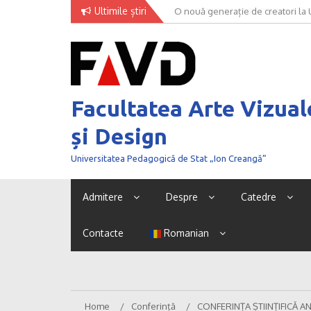
Skip
Ultimile știri
O nouă generație de creatori la
to
content
Facultatea Arte Vizual
și Design
Universitatea Pedagogică de Stat „Ion Creangă”
Admitere
Despre
Catedre
Contacte
Romanian
Home
Conferință
CONFERINȚA ȘTIINȚIFICĂ A