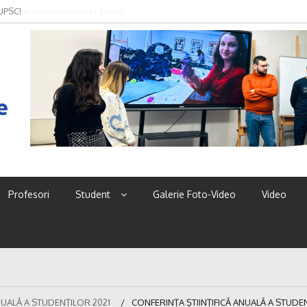
 UPSC!
e
Profesori
Student
Galerie Foto-Video
Video
NUALĂ A STUDENȚILOR 2021
CONFERINȚA ȘTIINȚIFICĂ ANUALĂ A STUDE