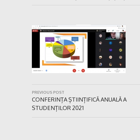
Navigare
PREVIOUS POST
în
Previous
CONFERINȚA ȘTIINȚIFICĂ ANUALĂ A
Post:
STUDENȚILOR 2021
articole