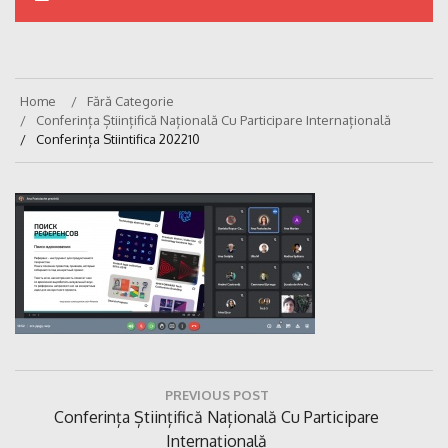
Home
Fără Categorie
Conferința Științifică Națională Cu Participare Internațională
Conferința Stiintifica 202210
Navigare
PREVIOUS POST
în
Previous
Conferința Științifică Națională Cu Participare
articole
Post:
Internațională