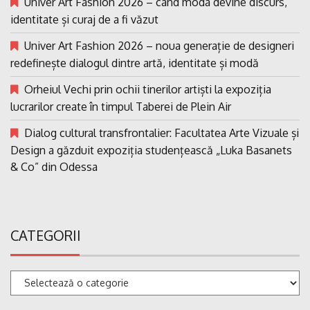
Univer Art Fashion 2026 – când moda devine discurs,
identitate și curaj de a fi văzut
Univer Art Fashion 2026 – noua generație de designeri
redefinește dialogul dintre artă, identitate și modă
Orheiul Vechi prin ochii tinerilor artiști la expoziția
lucrarilor create în timpul Taberei de Plein Air
Dialog cultural transfrontalier: Facultatea Arte Vizuale și
Design a găzduit expoziția studențească „Luka Basanets
& Co” din Odessa
CATEGORII
Categorii