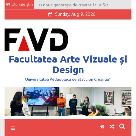
Skip
Ultimile știri
O nouă generație de creatori la UPSC!
to
Sunday, Aug 9, 2026
content
Facultatea Arte Vizuale și
Design
Universitatea Pedagogică de Stat „Ion Creangă”