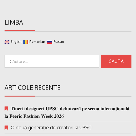
LIMBA
English
Romanian
Russian
Caută
după:
ARTICOLE RECENTE
𝐓𝐢𝐧𝐞𝐫𝐢𝐢 𝐝𝐞𝐬𝐢𝐠𝐧𝐞𝐫𝐢 𝐔𝐏𝐒𝐂 𝐝𝐞𝐛𝐮𝐭𝐞𝐚𝐳𝐚̆ 𝐩𝐞 𝐬𝐜𝐞𝐧𝐚 𝐢𝐧𝐭𝐞𝐫𝐧𝐚𝐭̗𝐢𝐨𝐧𝐚𝐥𝐚̆
𝐥𝐚 𝐅𝐞𝐞𝐫𝐢𝐜 𝐅𝐚𝐬𝐡𝐢𝐨𝐧 𝐖𝐞𝐞𝐤 𝟐𝟎𝟐𝟔
O nouă generație de creatori la UPSC!