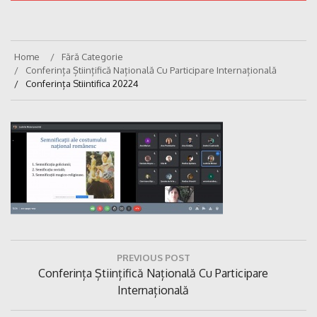
Home
Fără Categorie
Conferința Științifică Națională Cu Participare Internațională
Conferința Stiintifica 20224
Navigare
PREVIOUS POST
în
Previous
Conferința Științifică Națională Cu Participare
articole
Post:
Internațională