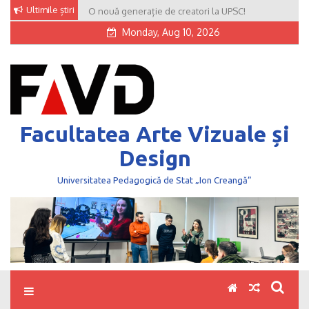
Skip
Ultimile știri
O nouă generație de creatori la UPSC!
to
Monday, Aug 10, 2026
content
Facultatea Arte Vizuale și
Design
Universitatea Pedagogică de Stat „Ion Creangă”