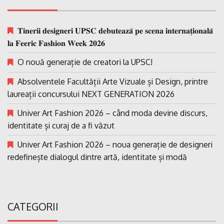
𝐓𝐢𝐧𝐞𝐫𝐢𝐢 𝐝𝐞𝐬𝐢𝐠𝐧𝐞𝐫𝐢 𝐔𝐏𝐒𝐂 𝐝𝐞𝐛𝐮𝐭𝐞𝐚𝐳𝐚̆ 𝐩𝐞 𝐬𝐜𝐞𝐧𝐚 𝐢𝐧𝐭𝐞𝐫𝐧𝐚𝐭̗𝐢𝐨𝐧𝐚𝐥𝐚̆
𝐥𝐚 𝐅𝐞𝐞𝐫𝐢𝐜 𝐅𝐚𝐬𝐡𝐢𝐨𝐧 𝐖𝐞𝐞𝐤 𝟐𝟎𝟐𝟔
O nouă generație de creatori la UPSC!
Absolventele Facultății Arte Vizuale și Design, printre
laureații concursului NEXT GENERATION 2026
Univer Art Fashion 2026 – când moda devine discurs,
identitate și curaj de a fi văzut
Univer Art Fashion 2026 – noua generație de designeri
redefinește dialogul dintre artă, identitate și modă
CATEGORII