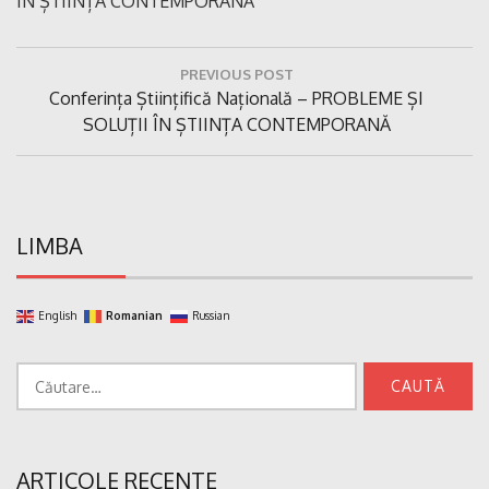
ÎN ȘTIINȚA CONTEMPORANĂ
Navigare
PREVIOUS POST
în
Previous
Conferința Științifică Națională – PROBLEME ȘI
articole
Post:
SOLUȚII ÎN ȘTIINȚA CONTEMPORANĂ
LIMBA
English
Romanian
Russian
Caută
după:
ARTICOLE RECENTE