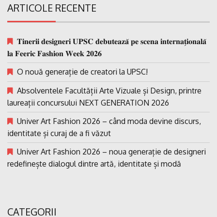
ARTICOLE RECENTE
𝐓𝐢𝐧𝐞𝐫𝐢𝐢 𝐝𝐞𝐬𝐢𝐠𝐧𝐞𝐫𝐢 𝐔𝐏𝐒𝐂 𝐝𝐞𝐛𝐮𝐭𝐞𝐚𝐳𝐚̆ 𝐩𝐞 𝐬𝐜𝐞𝐧𝐚 𝐢𝐧𝐭𝐞𝐫𝐧𝐚𝐭̗𝐢𝐨𝐧𝐚𝐥𝐚̆
𝐥𝐚 𝐅𝐞𝐞𝐫𝐢𝐜 𝐅𝐚𝐬𝐡𝐢𝐨𝐧 𝐖𝐞𝐞𝐤 𝟐𝟎𝟐𝟔
O nouă generație de creatori la UPSC!
Absolventele Facultății Arte Vizuale și Design, printre
laureații concursului NEXT GENERATION 2026
Univer Art Fashion 2026 – când moda devine discurs,
identitate și curaj de a fi văzut
Univer Art Fashion 2026 – noua generație de designeri
redefinește dialogul dintre artă, identitate și modă
CATEGORII