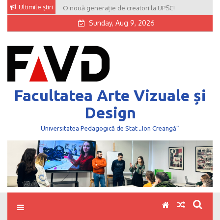
Skip
Ultimile știri
O nouă generație de creatori la UPSC!
to
Sunday, Aug 9, 2026
content
Facultatea Arte Vizuale și
Design
Universitatea Pedagogică de Stat „Ion Creangă”