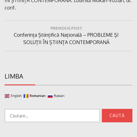
ÎN ȘTIINȚA CONTEMPORANĂ. Ludmila Mokan-Vozian, dr.
conf.
Navigare
PREVIOUS POST
în
Previous
Conferința Științifică Națională – PROBLEME ȘI
articole
Post:
SOLUȚII ÎN ȘTIINȚA CONTEMPORANĂ
LIMBA
English
Romanian
Russian
Caută
după: