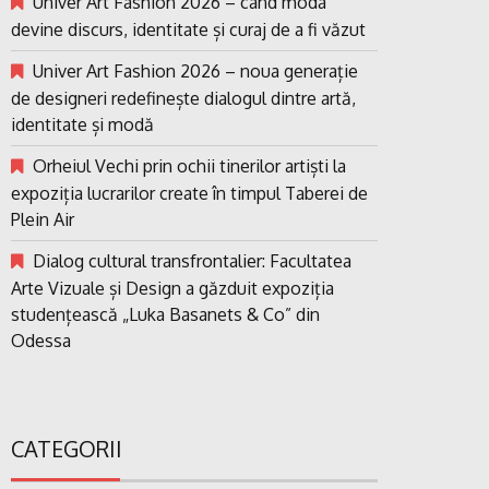
Univer Art Fashion 2026 – când moda
devine discurs, identitate și curaj de a fi văzut
Univer Art Fashion 2026 – noua generație
de designeri redefinește dialogul dintre artă,
identitate și modă
Orheiul Vechi prin ochii tinerilor artiști la
expoziția lucrarilor create în timpul Taberei de
Plein Air
Dialog cultural transfrontalier: Facultatea
Arte Vizuale și Design a găzduit expoziția
studențească „Luka Basanets & Co” din
Odessa
CATEGORII