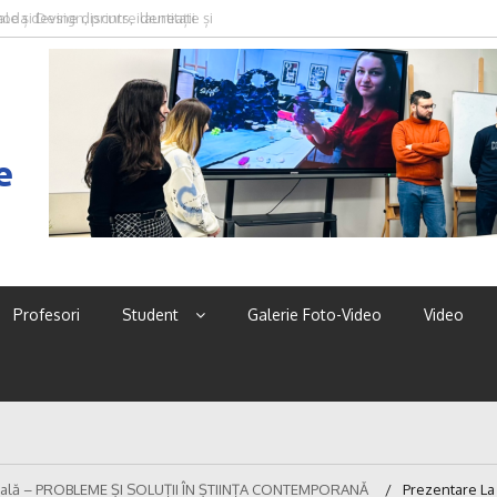
oda devine discurs, identitate și
e
Profesori
Student
Galerie Foto-Video
Video
țională – PROBLEME ȘI SOLUȚII ÎN ȘTIINȚA CONTEMPORANĂ
Prezentare La 