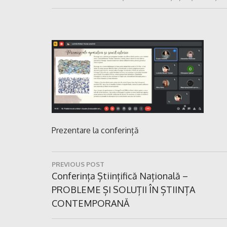
Prezentare la conferință
Navigare
PREVIOUS POST
în
Previous
Conferința Științifică Națională –
Post:
PROBLEME ȘI SOLUȚII ÎN ȘTIINȚA
articole
CONTEMPORANĂ