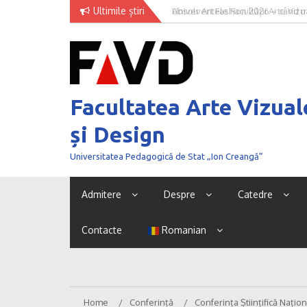
Skip
Ultimile știri
Univer Art Fashion 2026 – când m
to
curaj de a fi văzut
content
Facultatea Arte Vizual
și Design
Universitatea Pedagogică de Stat „Ion Creangă”
Admitere
Despre
Catedre
Contacte
Romanian
Home
Conferință
Conferința Științifică Na