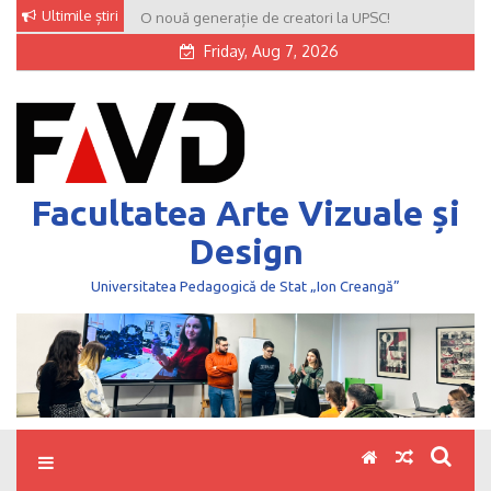
Skip
Ultimile știri
O nouă generație de creatori la UPSC!
to
Friday, Aug 7, 2026
content
Facultatea Arte Vizuale și
Design
Universitatea Pedagogică de Stat „Ion Creangă”