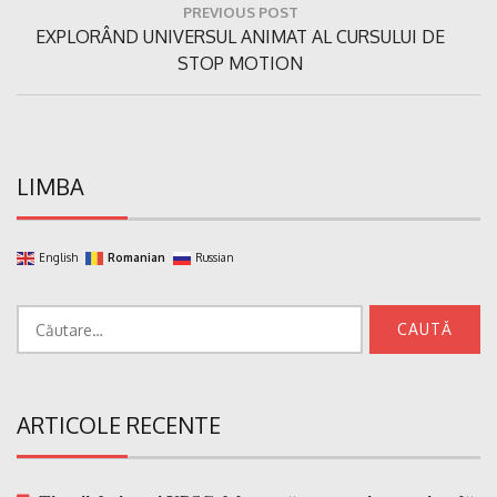
PREVIOUS POST
în
Previous
EXPLORÂND UNIVERSUL ANIMAT AL CURSULUI DE
articole
Post:
STOP MOTION
LIMBA
English
Romanian
Russian
Caută
după:
ARTICOLE RECENTE