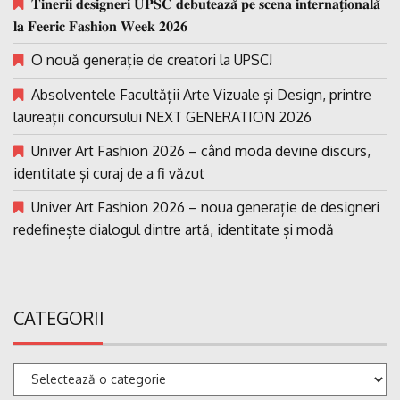
𝐓𝐢𝐧𝐞𝐫𝐢𝐢 𝐝𝐞𝐬𝐢𝐠𝐧𝐞𝐫𝐢 𝐔𝐏𝐒𝐂 𝐝𝐞𝐛𝐮𝐭𝐞𝐚𝐳𝐚̆ 𝐩𝐞 𝐬𝐜𝐞𝐧𝐚 𝐢𝐧𝐭𝐞𝐫𝐧𝐚𝐭̗𝐢𝐨𝐧𝐚𝐥𝐚̆
𝐥𝐚 𝐅𝐞𝐞𝐫𝐢𝐜 𝐅𝐚𝐬𝐡𝐢𝐨𝐧 𝐖𝐞𝐞𝐤 𝟐𝟎𝟐𝟔
O nouă generație de creatori la UPSC!
Absolventele Facultății Arte Vizuale și Design, printre
laureații concursului NEXT GENERATION 2026
Univer Art Fashion 2026 – când moda devine discurs,
identitate și curaj de a fi văzut
Univer Art Fashion 2026 – noua generație de designeri
redefinește dialogul dintre artă, identitate și modă
CATEGORII
Categorii