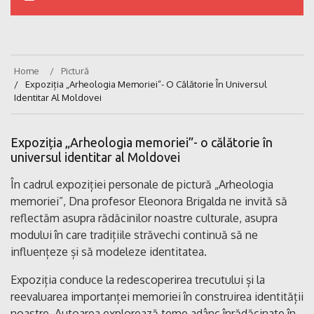
Home
Pictură
Expoziția „Arheologia Memoriei”- O Călătorie În Universul
Identitar Al Moldovei
Expoziția „Arheologia memoriei”- o călătorie în
universul identitar al Moldovei
În cadrul expoziției personale de pictură „Arheologia
memoriei”, Dna profesor Eleonora Brigalda ne invită să
reflectăm asupra rădăcinilor noastre culturale, asupra
modului în care tradițiile străvechi continuă să ne
influențeze și să modeleze identitatea.
Expoziția conduce la redescoperirea trecutului și la
reevaluarea importanței memoriei în construirea identității
noastre. Autoarea explorează teme adânc înrădăcinate în