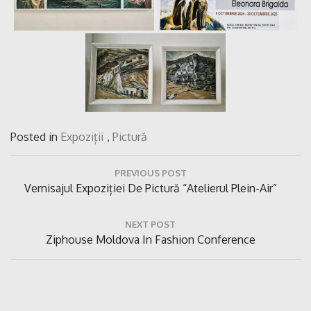
Posted in
Expoziții
,
Pictură
Navigare
PREVIOUS POST
în
Previous
Vernisajul Expoziției De Pictură “Atelierul Plein-Air”
articole
Post:
NEXT POST
Next
Ziphouse Moldova In Fashion Conference
Post: