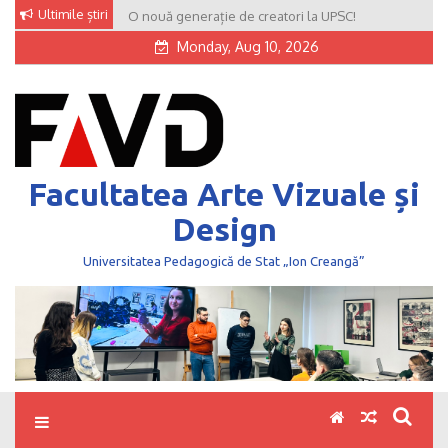
Skip
Ultimile știri
O nouă generație de creatori la UPSC!
to
Monday, Aug 10, 2026
content
Facultatea Arte Vizuale și
Design
Universitatea Pedagogică de Stat „Ion Creangă”