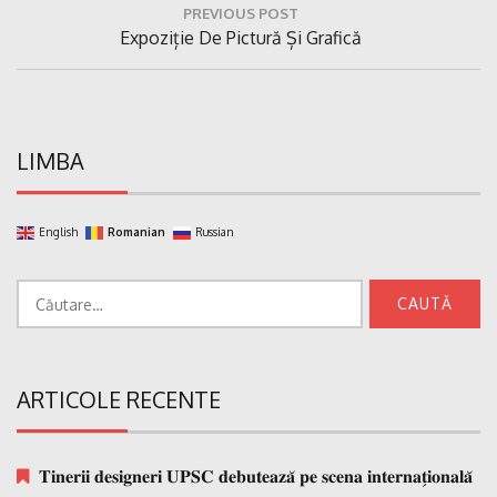
PREVIOUS POST
în
Previous
Expoziție De Pictură Și Grafică
articole
Post:
LIMBA
English
Romanian
Russian
Caută
după:
ARTICOLE RECENTE
𝐓𝐢𝐧𝐞𝐫𝐢𝐢 𝐝𝐞𝐬𝐢𝐠𝐧𝐞𝐫𝐢 𝐔𝐏𝐒𝐂 𝐝𝐞𝐛𝐮𝐭𝐞𝐚𝐳𝐚̆ 𝐩𝐞 𝐬𝐜𝐞𝐧𝐚 𝐢𝐧𝐭𝐞𝐫𝐧𝐚𝐭̗𝐢𝐨𝐧𝐚𝐥𝐚̆