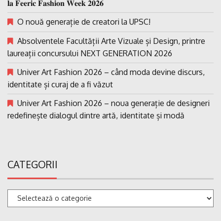
𝐥𝐚 𝐅𝐞𝐞𝐫𝐢𝐜 𝐅𝐚𝐬𝐡𝐢𝐨𝐧 𝐖𝐞𝐞𝐤 𝟐𝟎𝟐𝟔
O nouă generație de creatori la UPSC!
Absolventele Facultății Arte Vizuale și Design, printre
laureații concursului NEXT GENERATION 2026
Univer Art Fashion 2026 – când moda devine discurs,
identitate și curaj de a fi văzut
Univer Art Fashion 2026 – noua generație de designeri
redefinește dialogul dintre artă, identitate și modă
CATEGORII
Categorii