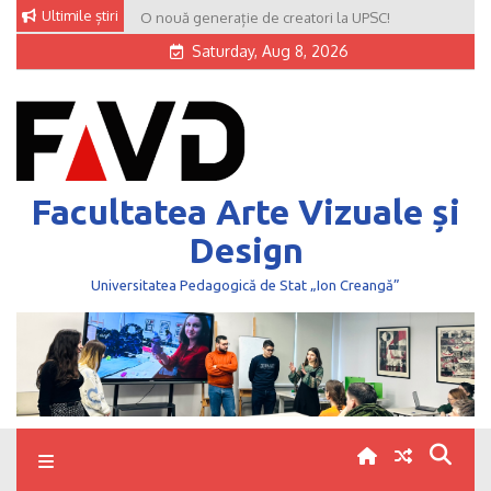
Skip
Ultimile știri
O nouă generație de creatori la UPSC!
to
Saturday, Aug 8, 2026
content
Facultatea Arte Vizuale și
Design
Universitatea Pedagogică de Stat „Ion Creangă”