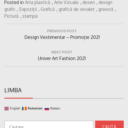
Posted in
Arta plastică
,
Arte Vizuale
,
desen
,
design
grafic
,
Expoziții
,
Grafică
,
grafică de sevalet
,
gravură
,
Pictură
,
stampă
Navigare
PREVIOUS POST
în
Previous
Design Vestimentar – Promoție 2021
articole
Post:
NEXT POST
Next
Univer Art Fashion 2021
Post:
LIMBA
English
Romanian
Russian
Caută