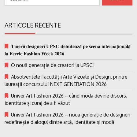
după:
ARTICOLE RECENTE
𝐓𝐢𝐧𝐞𝐫𝐢𝐢 𝐝𝐞𝐬𝐢𝐠𝐧𝐞𝐫𝐢 𝐔𝐏𝐒𝐂 𝐝𝐞𝐛𝐮𝐭𝐞𝐚𝐳𝐚̆ 𝐩𝐞 𝐬𝐜𝐞𝐧𝐚 𝐢𝐧𝐭𝐞𝐫𝐧𝐚𝐭̗𝐢𝐨𝐧𝐚𝐥𝐚̆
𝐥𝐚 𝐅𝐞𝐞𝐫𝐢𝐜 𝐅𝐚𝐬𝐡𝐢𝐨𝐧 𝐖𝐞𝐞𝐤 𝟐𝟎𝟐𝟔
O nouă generație de creatori la UPSC!
Absolventele Facultății Arte Vizuale și Design, printre
laureații concursului NEXT GENERATION 2026
Univer Art Fashion 2026 – când moda devine discurs,
identitate și curaj de a fi văzut
Univer Art Fashion 2026 – noua generație de designeri
redefinește dialogul dintre artă, identitate și modă