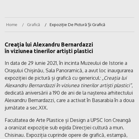
Home
Grafică
Expoziție De Pictură Și Grafică
Creația lui Alexandru Bernardazzi
în viziunea tinerilor artiști plastici
In data de 29 iunie 2021, în incinta Muzeului de Istorie a
Orașului Chișinău, Sala Panoramică, a avut loc inaugurarea
expoziției de pictură și grafică cu genericul
: „Creația lui
Alexandru Bernardazzi în viziunea tinerilor artiști plastici”
,
dedicată aniversării a 190 de ani de la nașterea arhitectului
Alexandru Bernardazzi, care a activat în Basarabia în a doua
jumătate a sec.XIX.
Facultatea de Arte Plastice și Design a UPSC Ion Creangă
a oranizat expoziție sub egida Direcției cultură a mun.
Chisinau. Expoziția cuprinde opere de grafică, estampă,