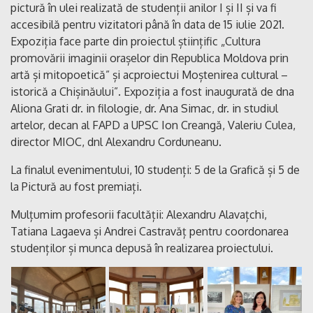
pictură în ulei realizată de studenții anilor I și II și va fi
accesibilă pentru vizitatori până în data de 15 iulie 2021.
Expoziția face parte din proiectul științific „Cultura
promovării imaginii orașelor din Republica Moldova prin
artă și mitopoetică” și acproiectui Moștenirea cultural –
istorică a Chișinăului”. Expoziția a fost inaugurată de dna
Aliona Grati dr. in filologie, dr. Ana Simac, dr. in studiul
artelor, decan al FAPD a UPSC Ion Creangă, Valeriu Culea,
director MIOC, dnl Alexandru Corduneanu.
La finalul evenimentului, 10 studenți: 5 de la Grafică și 5 de
la Pictură au fost premiați.
Mulțumim profesorii facultății: Alexandru Alavațchi,
Tatiana Lagaeva și Andrei Castravăț pentru coordonarea
studenților și munca depusă în realizarea proiectului.