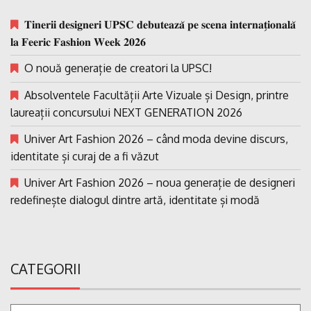
𝐓𝐢𝐧𝐞𝐫𝐢𝐢 𝐝𝐞𝐬𝐢𝐠𝐧𝐞𝐫𝐢 𝐔𝐏𝐒𝐂 𝐝𝐞𝐛𝐮𝐭𝐞𝐚𝐳𝐚̆ 𝐩𝐞 𝐬𝐜𝐞𝐧𝐚 𝐢𝐧𝐭𝐞𝐫𝐧𝐚𝐭̗𝐢𝐨𝐧𝐚𝐥𝐚̆
𝐥𝐚 𝐅𝐞𝐞𝐫𝐢𝐜 𝐅𝐚𝐬𝐡𝐢𝐨𝐧 𝐖𝐞𝐞𝐤 𝟐𝟎𝟐𝟔
O nouă generație de creatori la UPSC!
Absolventele Facultății Arte Vizuale și Design, printre
laureații concursului NEXT GENERATION 2026
Univer Art Fashion 2026 – când moda devine discurs,
identitate și curaj de a fi văzut
Univer Art Fashion 2026 – noua generație de designeri
redefinește dialogul dintre artă, identitate și modă
CATEGORII