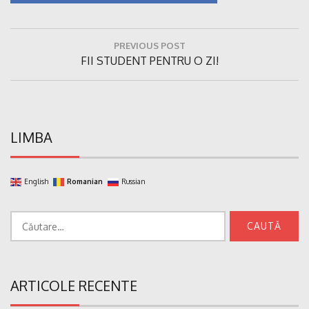
Navigare
PREVIOUS POST
în
Previous
FII STUDENT PENTRU O ZI!
articole
Post:
LIMBA
English
Romanian
Russian
Caută
după:
ARTICOLE RECENTE