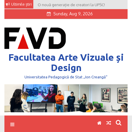
Skip
Ultimile știri
O nouă generație de creatori la UPSC!
to
Sunday, Aug 9, 2026
content
Facultatea Arte Vizuale și
Design
Universitatea Pedagogică de Stat „Ion Creangă”